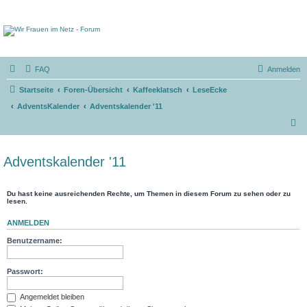
FAQ
Anmelden
Startseite
Foren-Übersicht
Kaffeeklatsch
LeseEcke
AdventsKalender
Adventskalender '11
S
u
c
Adventskalender '11
h
e
Du hast keine ausreichenden Rechte, um Themen in diesem Forum zu sehen oder zu
lesen.
ANMELDEN
Benutzername:
Passwort:
Angemeldet bleiben