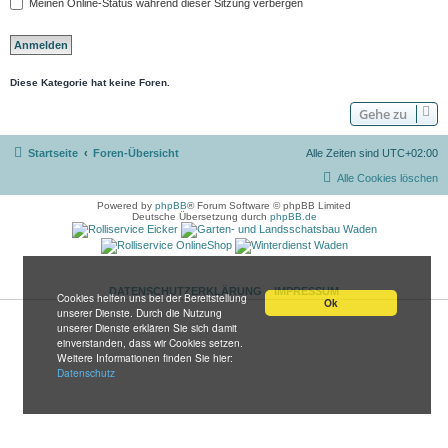
Meinen Online-Status während dieser Sitzung verbergen
Diese Kategorie hat keine Foren.
Gehe zu
Startseite
Foren-Übersicht
Alle Zeiten sind
UTC+02:00
Alle Cookies löschen
Powered by
phpBB
® Forum Software © phpBB Limited
Deutsche Übersetzung durch
phpBB.de
DATENSCHUTZERKLÄRUNG
IMPRESSUM
Cookies helfen uns bei der Bereitstellung
Ok
unserer Dienste. Durch die Nutzung
unserer Dienste erklären Sie sich damit
einverstanden, dass wir Cookies setzen.
Weitere Informationen finden Sie hier:
Datenschutz