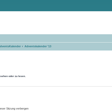
dventsKalender
Adventskalender '13
sehen oder zu lesen.
eser Sitzung verbergen