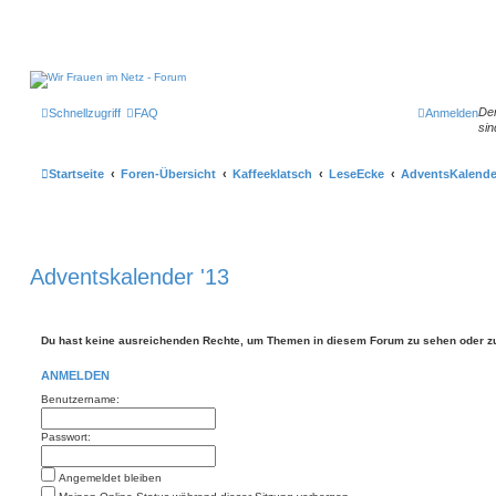
Der
Schnellzugriff
FAQ
Anmelden
sin
Startseite
Foren-Übersicht
Kaffeeklatsch
LeseEcke
AdventsKalende
Adventskalender '13
Du hast keine ausreichenden Rechte, um Themen in diesem Forum zu sehen oder zu
ANMELDEN
Benutzername:
Passwort:
Angemeldet bleiben