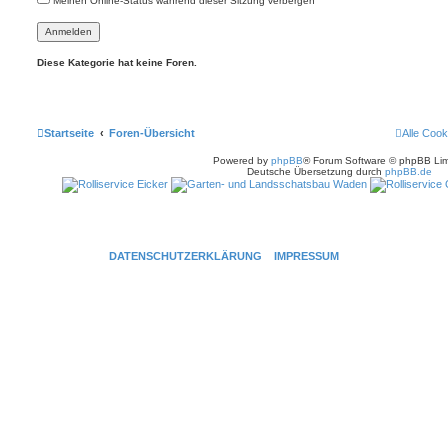
Meinen Online-Status während dieser Sitzung verbergen
Diese Kategorie hat keine Foren.
Startseite
Foren-Übersicht
Alle Cook
Powered by
phpBB
® Forum Software © phpBB Lim
Deutsche Übersetzung durch
phpBB.de
DATENSCHUTZERKLÄRUNG
IMPRESSUM