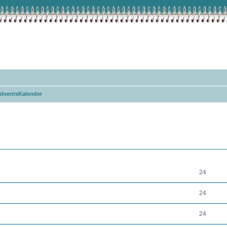
dventsKalender
THEMEN
24
24
24