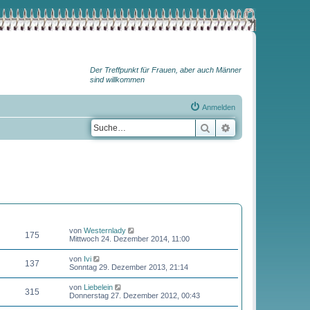
Der Treffpunkt für Frauen, aber auch Männer
sind willkommen
Anmelden
Suche
Erweiterte Suche
BEITRÄGE
LETZTER BEITRAG
N
von
Westernlady
175
e
Mittwoch 24. Dezember 2014, 11:00
u
e
N
von
Ivi
137
s
e
Sonntag 29. Dezember 2013, 21:14
t
u
e
e
N
von
Liebelein
r
315
s
e
Donnerstag 27. Dezember 2012, 00:43
B
t
u
e
e