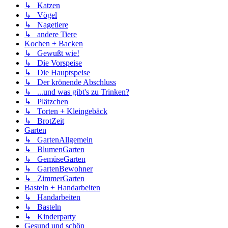
↳ Katzen
↳ Vögel
↳ Nagetiere
↳ andere Tiere
Kochen + Backen
↳ Gewußt wie!
↳ Die Vorspeise
↳ Die Hauptspeise
↳ Der krönende Abschluss
↳ ...und was gibt's zu Trinken?
↳ Plätzchen
↳ Torten + Kleingebäck
↳ BrotZeit
Garten
↳ GartenAllgemein
↳ BlumenGarten
↳ GemüseGarten
↳ GartenBewohner
↳ ZimmerGarten
Basteln + Handarbeiten
↳ Handarbeiten
↳ Basteln
↳ Kinderparty
Gesund und schön