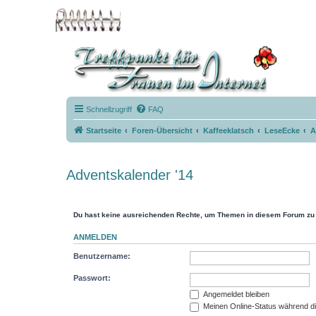
Schnellzugriff
FAQ
Startseite
Foren-Übersicht
Kaffeeklatsch
LeseEcke
A
Adventskalender '14
Du hast keine ausreichenden Rechte, um Themen in diesem Forum zu 
ANMELDEN
Benutzername:
Passwort:
Angemeldet bleiben
Meinen Online-Status während di