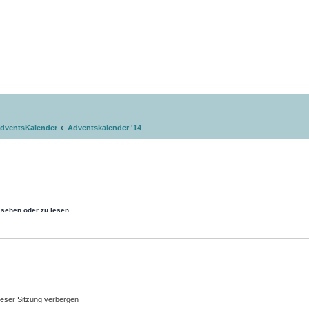
dventsKalender
Adventskalender '14
sehen oder zu lesen.
eser Sitzung verbergen