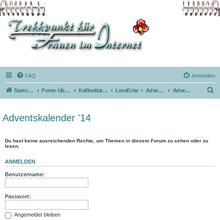
FAQ
Anmelden
S
Startseite
Foren-Übersicht
Kaffeeklatsch
LeseEcke
AdventsKalender
Adventskalender '14
u
c
Adventskalender '14
h
e
Du hast keine ausreichenden Rechte, um Themen in diesem Forum zu sehen oder zu
lesen.
ANMELDEN
Benutzername:
Passwort:
Angemeldet bleiben