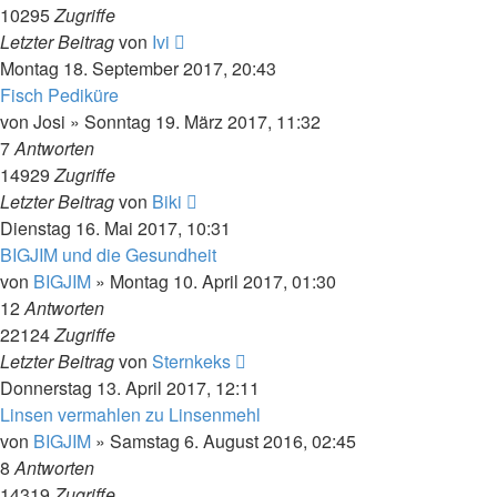
10295
Zugriffe
Letzter Beitrag
von
Ivi
Montag 18. September 2017, 20:43
Fisch Pediküre
von
Josi
»
Sonntag 19. März 2017, 11:32
7
Antworten
14929
Zugriffe
Letzter Beitrag
von
Biki
Dienstag 16. Mai 2017, 10:31
BIGJIM und die Gesundheit
von
BIGJIM
»
Montag 10. April 2017, 01:30
12
Antworten
22124
Zugriffe
Letzter Beitrag
von
Sternkeks
Donnerstag 13. April 2017, 12:11
Linsen vermahlen zu Linsenmehl
von
BIGJIM
»
Samstag 6. August 2016, 02:45
8
Antworten
14319
Zugriffe