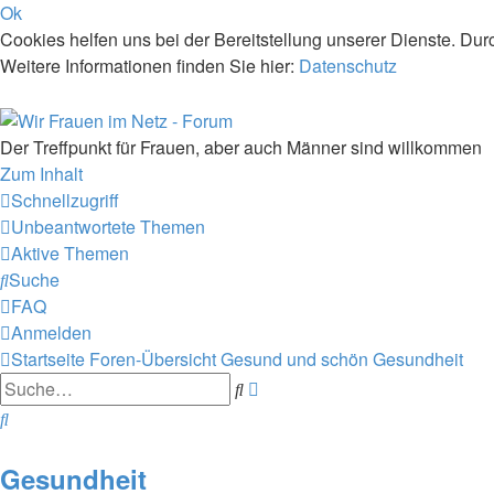
Ok
Cookies helfen uns bei der Bereitstellung unserer Dienste. Dur
Weitere Informationen finden Sie hier:
Datenschutz
Der Treffpunkt für Frauen, aber auch Männer sind willkommen
Zum Inhalt
Schnellzugriff
Unbeantwortete Themen
Aktive Themen
Suche
FAQ
Anmelden
Startseite
Foren-Übersicht
Gesund und schön
Gesundheit
Erweiterte
Suche
Suche
Suche
Gesundheit