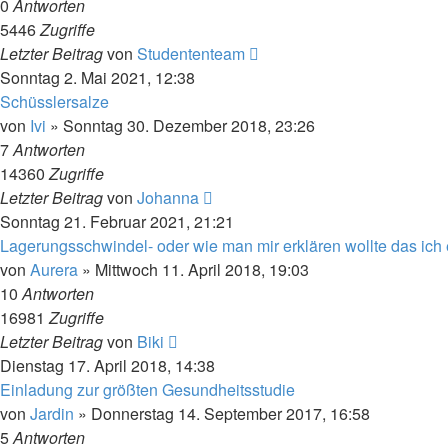
0
Antworten
5446
Zugriffe
Letzter Beitrag
von
Studententeam
Sonntag 2. Mai 2021, 12:38
Schüsslersalze
von
Ivi
»
Sonntag 30. Dezember 2018, 23:26
7
Antworten
14360
Zugriffe
Letzter Beitrag
von
Johanna
Sonntag 21. Februar 2021, 21:21
Lagerungsschwindel- oder wie man mir erklären wollte das ich 
von
Aurera
»
Mittwoch 11. April 2018, 19:03
10
Antworten
16981
Zugriffe
Letzter Beitrag
von
Biki
Dienstag 17. April 2018, 14:38
Einladung zur größten Gesundheitsstudie
von
Jardin
»
Donnerstag 14. September 2017, 16:58
5
Antworten