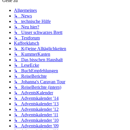
Gehe zu
Allgemeines
↳ News
↳ technische Hilfe
↳ Neu hier?
↳ Unser schwarzes Brett
↳ Testforum
Kaffeeklatsch
↳ K(l)eine Alltäglichkeiten
↳ KummerKasten
↳ Das bisschen Haushalt
↳ LeseEcke
↳ BuchEmpfehlungen
↳ ReiseBerichte
↳ Johanna's Caravan Tour
↳ ReiseBerichte (intern)
↳ AdventsKalender
↳ Adventskalender '14
↳ Adventskalender '13
↳ Adventskalender '12
↳ Adventskalender '11
↳ Adventskalender '10
↳ Adventskalender '09