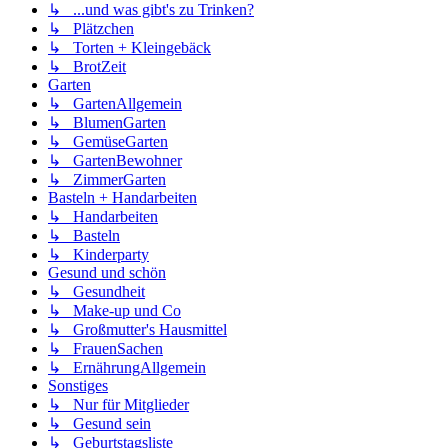
↳ ...und was gibt's zu Trinken?
↳ Plätzchen
↳ Torten + Kleingebäck
↳ BrotZeit
Garten
↳ GartenAllgemein
↳ BlumenGarten
↳ GemüseGarten
↳ GartenBewohner
↳ ZimmerGarten
Basteln + Handarbeiten
↳ Handarbeiten
↳ Basteln
↳ Kinderparty
Gesund und schön
↳ Gesundheit
↳ Make-up und Co
↳ Großmutter's Hausmittel
↳ FrauenSachen
↳ ErnährungAllgemein
Sonstiges
↳ Nur für Mitglieder
↳ Gesund sein
↳ Geburtstagsliste