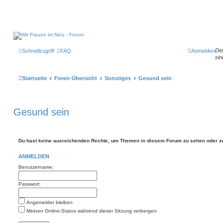
Der
Schnellzugriff
FAQ
Anmelden
sin
Startseite
Foren-Übersicht
Sonstiges
Gesund sein
Gesund sein
Du hast keine ausreichenden Rechte, um Themen in diesem Forum zu sehen oder zu
ANMELDEN
Benutzername:
Passwort:
Angemeldet bleiben
Meinen Online-Status während dieser Sitzung verbergen