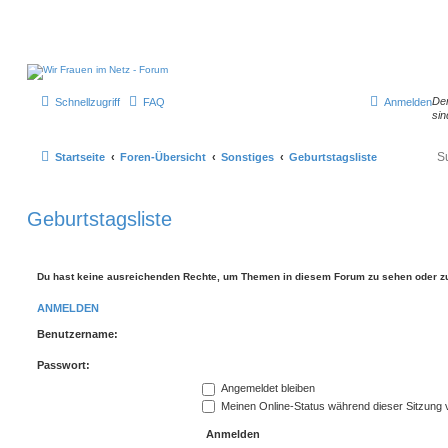
Der
Schnellzugriff
FAQ
Anmelden
sin
Startseite
Foren-Übersicht
Sonstiges
Geburtstagsliste
Geburtstagsliste
Du hast keine ausreichenden Rechte, um Themen in diesem Forum zu sehen oder zu
ANMELDEN
Benutzername:
Passwort:
Angemeldet bleiben
Meinen Online-Status während dieser Sitzung 