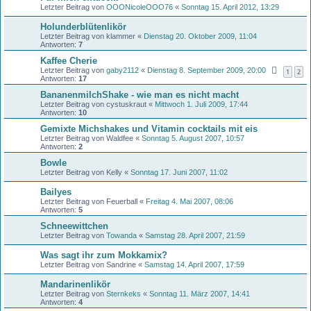
Letzter Beitrag von
OOONicoleOOO76
«
Sonntag 15. April 2012, 13:29
Holunderblütenlikör
Letzter Beitrag von
klammer
«
Dienstag 20. Oktober 2009, 11:04
Antworten:
7
Kaffee Cherie
Letzter Beitrag von
gaby2112
«
Dienstag 8. September 2009, 20:00
1
2
Antworten:
17
BananenmilchShake - wie man es nicht macht
Letzter Beitrag von
cystuskraut
«
Mittwoch 1. Juli 2009, 17:44
Antworten:
10
Gemixte Michshakes und Vitamin cocktails mit eis
Letzter Beitrag von
Waldfee
«
Sonntag 5. August 2007, 10:57
Antworten:
2
Bowle
Letzter Beitrag von
Kelly
«
Sonntag 17. Juni 2007, 11:02
Bailyes
Letzter Beitrag von
Feuerball
«
Freitag 4. Mai 2007, 08:06
Antworten:
5
Schneewittchen
Letzter Beitrag von
Towanda
«
Samstag 28. April 2007, 21:59
Was sagt ihr zum Mokkamix?
Letzter Beitrag von
Sandrine
«
Samstag 14. April 2007, 17:59
Mandarinenlikör
Letzter Beitrag von
Sternkeks
«
Sonntag 11. März 2007, 14:41
Antworten:
4