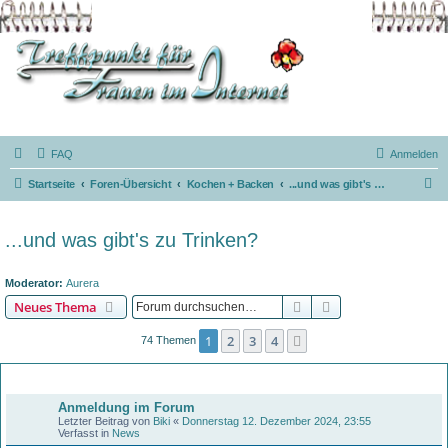
FAQ
Anmelden
S
Startseite
Foren-Übersicht
Kochen + Backen
...und was gibt's zu Trinken?
u
c
...und was gibt's zu Trinken?
h
e
Moderator:
Aurera
Suche
Erweiterte Suche
Neues Thema
1
2
3
4
Nächste
74 Themen
Bekanntmachungen
Anmeldung im Forum
Letzter Beitrag von
Biki
«
Donnerstag 12. Dezember 2024, 23:55
Verfasst in
News