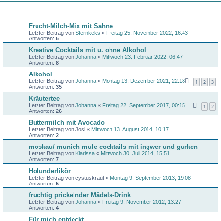
Themen
Frucht-Milch-Mix mit Sahne
Letzter Beitrag von
Sternkeks
«
Freitag 25. November 2022, 16:43
Antworten:
6
Kreative Cocktails mit u. ohne Alkohol
Letzter Beitrag von
Johanna
«
Mittwoch 23. Februar 2022, 06:47
Antworten:
8
Alkohol
Letzter Beitrag von
Johanna
«
Montag 13. Dezember 2021, 22:18
1
2
3
Antworten:
35
Kräutertee
Letzter Beitrag von
Johanna
«
Freitag 22. September 2017, 00:15
1
2
Antworten:
26
Buttermilch mit Avocado
Letzter Beitrag von
Josi
«
Mittwoch 13. August 2014, 10:17
Antworten:
2
moskau/ munich mule cocktails mit ingwer und gurken
Letzter Beitrag von
Klarissa
«
Mittwoch 30. Juli 2014, 15:51
Antworten:
7
Holunderlikör
Letzter Beitrag von
cystuskraut
«
Montag 9. September 2013, 19:08
Antworten:
5
fruchtig prickelnder Mädels-Drink
Letzter Beitrag von
Johanna
«
Freitag 9. November 2012, 13:27
Antworten:
4
Für mich entdeckt