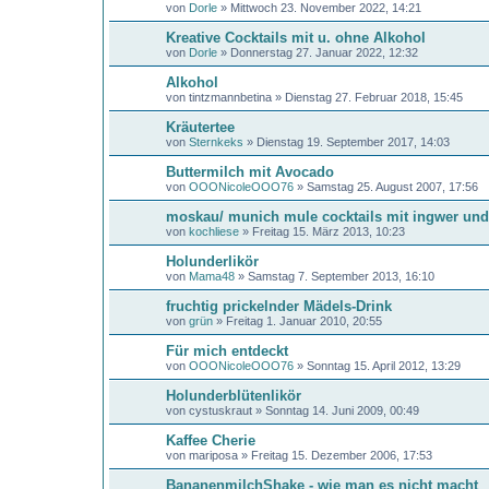
von
Dorle
»
Mittwoch 23. November 2022, 14:21
Kreative Cocktails mit u. ohne Alkohol
von
Dorle
»
Donnerstag 27. Januar 2022, 12:32
Alkohol
von
tintzmannbetina
»
Dienstag 27. Februar 2018, 15:45
Kräutertee
von
Sternkeks
»
Dienstag 19. September 2017, 14:03
Buttermilch mit Avocado
von
OOONicoleOOO76
»
Samstag 25. August 2007, 17:56
moskau/ munich mule cocktails mit ingwer und
von
kochliese
»
Freitag 15. März 2013, 10:23
Holunderlikör
von
Mama48
»
Samstag 7. September 2013, 16:10
fruchtig prickelnder Mädels-Drink
von
grün
»
Freitag 1. Januar 2010, 20:55
Für mich entdeckt
von
OOONicoleOOO76
»
Sonntag 15. April 2012, 13:29
Holunderblütenlikör
von
cystuskraut
»
Sonntag 14. Juni 2009, 00:49
Kaffee Cherie
von
mariposa
»
Freitag 15. Dezember 2006, 17:53
BananenmilchShake - wie man es nicht macht