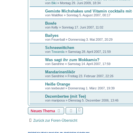
von
Biki
»
Montag 29. Juni 2009, 18:34
Gemixte Michshakes und Vitamin cocktails mit 
von
Waldfee
»
Sonntag 5. August 2007, 00:17
Bowle
von
Kelly
»
Sonntag 17. Juni 2007, 11:02
Bailyes
von
Feuerball
»
Donnerstag 3. Mai 2007, 20:29
Schneewittchen
von
Towanda
»
Samstag 28. April 2007, 21:59
Was sagt ihr zum Mokkamix?
von
Sandrine
»
Samstag 14. April 2007, 17:59
Mandarinenlikör
von
Sandrine
»
Freitag 23. Februar 2007, 22:26
Heiße Orange
von
teebeutel
»
Donnerstag 1. März 2007, 19:39
Dezembertee (mit Tee)
von
mariposa
»
Dienstag 5. Dezember 2006, 13:46
Neues Thema
Zurück zur Foren-Übersicht