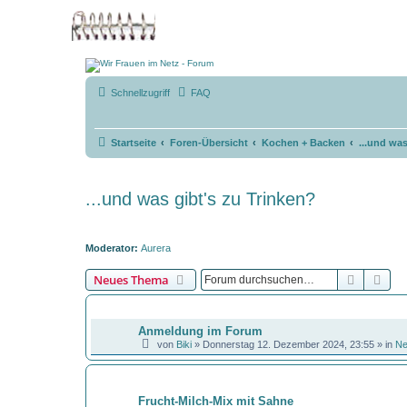
Schnellzugriff
FAQ
Startseite
Foren-Übersicht
Kochen + Backen
...und was
...und was gibt's zu Trinken?
Moderator:
Aurera
Suche
Erw
Neues Thema
BEKANNTMACHUNGEN
Anmeldung im Forum
von
Biki
»
Donnerstag 12. Dezember 2024, 23:55
» in
N
THEMEN
Frucht-Milch-Mix mit Sahne