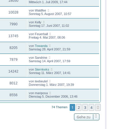
18050
Mittwoch 1. Juli 2009, 17:44
von
Waldfee
10028
Sonntag 5. August 2007, 10:57
von
Kelly
7990
Sonntag 17. Juni 2007, 11:02
von
Feuerball
13745
Freitag 4. Mai 2007, 08:06
von
Towanda
8205
Samstag 28. April 2007, 21:59
von
Sandrine
7879
Samstag 14. April 2007, 17:59
von
Sternkeks
14242
Sonntag 11. März 2007, 14:41
von
teebeutel
8012
Donnerstag 1. März 2007, 19:39
von
mariposa
8556
Dienstag 5. Dezember 2006, 13:46
1
2
3
4
Nächste
74 Themen
Gehe zu