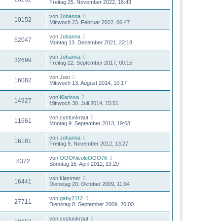
Freitag 25. November 2022, 16:43
von
Johanna
10152
Mittwoch 23. Februar 2022, 06:47
von
Johanna
52047
Montag 13. Dezember 2021, 22:18
von
Johanna
32699
Freitag 22. September 2017, 00:15
von
Josi
16082
Mittwoch 13. August 2014, 10:17
von
Klarissa
14927
Mittwoch 30. Juli 2014, 15:51
von
cystuskraut
11661
Montag 9. September 2013, 19:08
von
Johanna
16181
Freitag 9. November 2012, 13:27
von
OOONicoleOOO76
8372
Sonntag 15. April 2012, 13:29
von
klammer
16441
Dienstag 20. Oktober 2009, 11:04
von
gaby2112
27711
Dienstag 8. September 2009, 20:00
von
cystuskraut