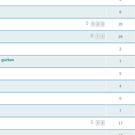
8
1
2
3
35
1
2
26
2
 gurken
7
5
4
0
7
1
2
17