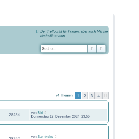
Der Treffpunkt für Frauen, aber auch Männer
sind willkommen
Suche
Erweiterte Suche
1
2
3
4
Nächste
74 Themen
ZUGRIFFE
LETZTER BEITRAG
von
Biki
28484
Donnerstag 12. Dezember 2024, 23:55
ZUGRIFFE
LETZTER BEITRAG
von
Sternkeks
28252