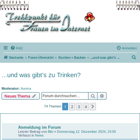
FAQ
Anmelden
S
Startseite
Foren-Übersicht
Kochen + Backen
...und was gibt's zu Trinken?
u
c
...und was gibt's zu Trinken?
h
e
Moderator:
Aurera
Suche
Erweiterte Suche
Neues Thema
1
2
3
4
Nächste
74 Themen
Bekanntmachungen
Anmeldung im Forum
Letzter Beitrag von
Biki
«
Donnerstag 12. Dezember 2024, 23:55
Verfasst in
News