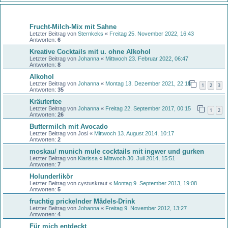
Themen
Frucht-Milch-Mix mit Sahne
Letzter Beitrag von
Sternkeks
«
Freitag 25. November 2022, 16:43
Antworten:
6
Kreative Cocktails mit u. ohne Alkohol
Letzter Beitrag von
Johanna
«
Mittwoch 23. Februar 2022, 06:47
Antworten:
8
Alkohol
Letzter Beitrag von
Johanna
«
Montag 13. Dezember 2021, 22:18
1
2
3
Antworten:
35
Kräutertee
Letzter Beitrag von
Johanna
«
Freitag 22. September 2017, 00:15
1
2
Antworten:
26
Buttermilch mit Avocado
Letzter Beitrag von
Josi
«
Mittwoch 13. August 2014, 10:17
Antworten:
2
moskau/ munich mule cocktails mit ingwer und gurken
Letzter Beitrag von
Klarissa
«
Mittwoch 30. Juli 2014, 15:51
Antworten:
7
Holunderlikör
Letzter Beitrag von
cystuskraut
«
Montag 9. September 2013, 19:08
Antworten:
5
fruchtig prickelnder Mädels-Drink
Letzter Beitrag von
Johanna
«
Freitag 9. November 2012, 13:27
Antworten:
4
Für mich entdeckt