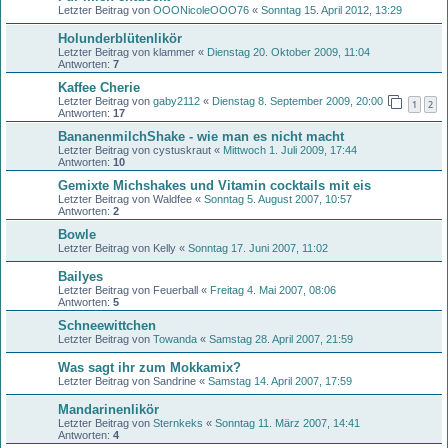
Letzter Beitrag von
OOONicoleOOO76
«
Sonntag 15. April 2012, 13:29
Holunderblütenlikör
Letzter Beitrag von
klammer
«
Dienstag 20. Oktober 2009, 11:04
Antworten:
7
Kaffee Cherie
Letzter Beitrag von
gaby2112
«
Dienstag 8. September 2009, 20:00
1
2
Antworten:
17
BananenmilchShake - wie man es nicht macht
Letzter Beitrag von
cystuskraut
«
Mittwoch 1. Juli 2009, 17:44
Antworten:
10
Gemixte Michshakes und Vitamin cocktails mit eis
Letzter Beitrag von
Waldfee
«
Sonntag 5. August 2007, 10:57
Antworten:
2
Bowle
Letzter Beitrag von
Kelly
«
Sonntag 17. Juni 2007, 11:02
Bailyes
Letzter Beitrag von
Feuerball
«
Freitag 4. Mai 2007, 08:06
Antworten:
5
Schneewittchen
Letzter Beitrag von
Towanda
«
Samstag 28. April 2007, 21:59
Was sagt ihr zum Mokkamix?
Letzter Beitrag von
Sandrine
«
Samstag 14. April 2007, 17:59
Mandarinenlikör
Letzter Beitrag von
Sternkeks
«
Sonntag 11. März 2007, 14:41
Antworten:
4