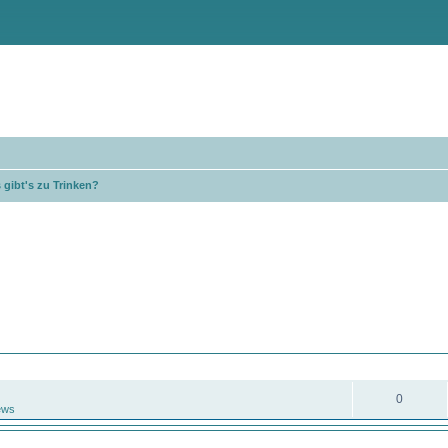
 gibt's zu Trinken?
eiterte Suche
ANTWORTEN
0
ews
ANTWORTEN