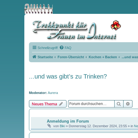
Schnellzugriff
FAQ
Startseite
Foren-Übersicht
Kochen + Backen
...und was
...und was gibt's zu Trinken?
Moderator:
Aurera
Suche
Erw
Neues Thema
BEKANNTMACHUNGEN
Anmeldung im Forum
von
Biki
»
Donnerstag 12. Dezember 2024, 23:55
» in
N
THEMEN