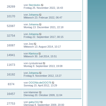
von
Sternkeks
28269
Freitag 25. November 2022, 16:43
von
Johanna
10170
Mittwoch 23. Februar 2022, 06:47
von
Johanna
52087
Montag 13. Dezember 2021, 22:18
von
Johanna
32754
Freitag 22. September 2017, 00:15
von
Josi
16087
Mittwoch 13. August 2014, 10:17
von
Klarissa
14941
Mittwoch 30. Juli 2014, 15:51
von
cystuskraut
11673
Montag 9. September 2013, 19:08
von
Johanna
16192
Freitag 9. November 2012, 13:27
von
OOONicoleOOO76
8374
Sonntag 15. April 2012, 13:29
von
klammer
16457
Dienstag 20. Oktober 2009, 11:04
von
gaby2112
27753
Dienstag 8. September 2009, 20:00