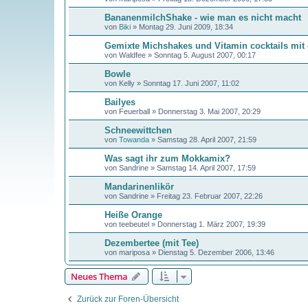
BananenmilchShake - wie man es nicht macht
von
Biki
»
Montag 29. Juni 2009, 18:34
Gemixte Michshakes und Vitamin cocktails mit 
von
Waldfee
»
Sonntag 5. August 2007, 00:17
Bowle
von
Kelly
»
Sonntag 17. Juni 2007, 11:02
Bailyes
von
Feuerball
»
Donnerstag 3. Mai 2007, 20:29
Schneewittchen
von
Towanda
»
Samstag 28. April 2007, 21:59
Was sagt ihr zum Mokkamix?
von
Sandrine
»
Samstag 14. April 2007, 17:59
Mandarinenlikör
von
Sandrine
»
Freitag 23. Februar 2007, 22:26
Heiße Orange
von
teebeutel
»
Donnerstag 1. März 2007, 19:39
Dezembertee (mit Tee)
von
mariposa
»
Dienstag 5. Dezember 2006, 13:46
Neues Thema
Zurück zur Foren-Übersicht