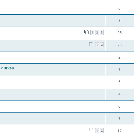
6
8
1
2
3
35
1
2
26
2
 gurken
7
5
4
0
7
1
2
17