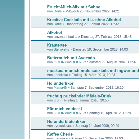
Frucht-Milch-Mix mit Sahne
von
Dorle
»
Mittwoch 23. November 2022, 14:21
Kreative Cocktails mit u. ohne Alkohol
von
Dorle
»
Donnerstag 27. Januar 2022, 12:32
Alkohol
von
tintzmannbetina
»
Dienstag 27. Februar 2018, 15:45
Kräutertee
von
Sternkeks
»
Dienstag 19. September 2017, 14:03
Buttermilch mit Avocado
von
OOONicoleOOO76
»
Samstag 25. August 2007, 17:56
moskau/ munich mule cocktails mit ingwer und
von
kochliese
»
Freitag 15. März 2013, 10:23
Holunderlikör
von
Mama48
»
Samstag 7. September 2013, 16:10
fruchtig prickelnder Mädels-Drink
von
grün
»
Freitag 1. Januar 2010, 20:55
Für mich entdeckt
von
OOONicoleOOO76
»
Sonntag 15. April 2012, 13:29
Holunderblütenlikör
von
cystuskraut
»
Sonntag 14. Juni 2009, 00:49
Kaffee Cherie
von
mariposa
»
Freitag 15. Dezember 2006, 17:53