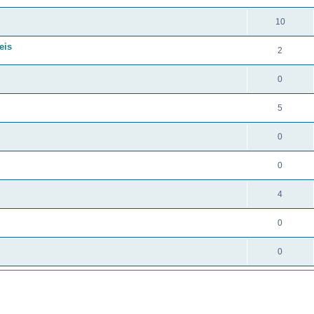
10
eis
2
0
5
0
0
4
0
0