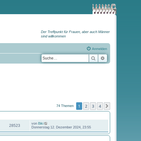
Der Treffpunkt für Frauen, aber auch Männer
sind willkommen
Anmelden
Suche
Erweiterte Suche
1
2
3
4
Nächste
74 Themen
ZUGRIFFE
LETZTER BEITRAG
von
Biki
28523
Donnerstag 12. Dezember 2024, 23:55
ZUGRIFFE
LETZTER BEITRAG