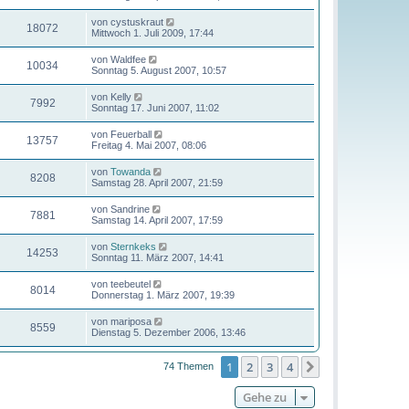
von
cystuskraut
18072
Mittwoch 1. Juli 2009, 17:44
von
Waldfee
10034
Sonntag 5. August 2007, 10:57
von
Kelly
7992
Sonntag 17. Juni 2007, 11:02
von
Feuerball
13757
Freitag 4. Mai 2007, 08:06
von
Towanda
8208
Samstag 28. April 2007, 21:59
von
Sandrine
7881
Samstag 14. April 2007, 17:59
von
Sternkeks
14253
Sonntag 11. März 2007, 14:41
von
teebeutel
8014
Donnerstag 1. März 2007, 19:39
von
mariposa
8559
Dienstag 5. Dezember 2006, 13:46
1
2
3
4
Nächste
74 Themen
Gehe zu