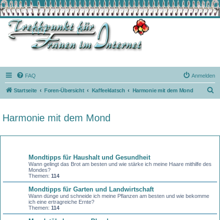
FAQ
Anmelden
S
Startseite
Foren-Übersicht
Kaffeeklatsch
Harmonie mit dem Mond
u
c
Harmonie mit dem Mond
h
e
Forum
Mondtipps für Haushalt und Gesundheit
Wann gelingt das Brot am besten und wie stärke ich meine Haare mithilfe des
Mondes?
Themen:
114
Mondtipps für Garten und Landwirtschaft
Wann dünge und schneide ich meine Pflanzen am besten und wie bekomme
ich eine ertragreiche Ernte?
Themen:
114