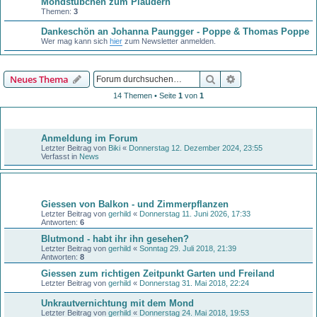
Mondstübchen zum Plaudern
Themen:
3
Dankeschön an Johanna Paungger - Poppe & Thomas Poppe
Wer mag kann sich
hier
zum Newsletter anmelden.
Suche
Erweiterte Suche
Neues Thema
14 Themen • Seite
1
von
1
Bekanntmachungen
Anmeldung im Forum
Letzter Beitrag von
Biki
«
Donnerstag 12. Dezember 2024, 23:55
Verfasst in
News
Themen
Giessen von Balkon - und Zimmerpflanzen
Letzter Beitrag von
gerhild
«
Donnerstag 11. Juni 2026, 17:33
Antworten:
6
Blutmond - habt ihr ihn gesehen?
Letzter Beitrag von
gerhild
«
Sonntag 29. Juli 2018, 21:39
Antworten:
8
Giessen zum richtigen Zeitpunkt Garten und Freiland
Letzter Beitrag von
gerhild
«
Donnerstag 31. Mai 2018, 22:24
Unkrautvernichtung mit dem Mond
Letzter Beitrag von
gerhild
«
Donnerstag 24. Mai 2018, 19:53