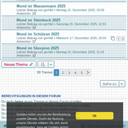
Mond im Wassermann 2025
Letzter Beitrag von
gerhild
«
Montag 22. Dezember 2025, 20:05
Antworten:
13
Mond im Steinbock 2025
Letzter Beitrag von
gerhild
«
Samstag 20. Dezember 2025, 11:53
Antworten:
12
Mond im Schützen 2025
Letzter Beitrag von
gerhild
«
Mittwoch 17. Dezember 2025, 20:03
1
2
Antworten:
17
Mond im Skorpion 2025
Letzter Beitrag von
gerhild
«
Montag 15. Dezember 2025, 11:24
Antworten:
12
Neues Thema
1
2
3
4
5
Nächste
89 Themen
Gehe zu
BERECHTIGUNGEN IN DIESEM FORUM
Du darfst
keine
neuen Themen in diesem Forum erstellen.
Du darfst
keine
Antworten zu Themen in diesem Forum erstellen.
Du darfst deine Beiträge in diesem Forum
nicht
ändern.
Du darfst deine Beiträge in diesem Forum
nicht
löschen.
Cookies helfen uns bei der Bereitstellung
Ok
Du darfst
keine
Dateianhänge in diesem Forum erstellen.
unserer Dienste. Durch die Nutzung
unserer Dienste erklären Sie sich damit
Startseite
Foren-Übersicht
Alle Zeiten sind
UTC+02:00
einverstanden, dass wir Cookies setzen.