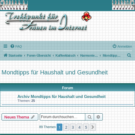
FAQ
Anmelden
S
Startseite
Foren-Übersicht
Kaffeeklatsch
Harmonie mit dem Mond
Mondtipps für Haushalt und Gesundheit
u
c
Mondtipps für Haushalt und Gesundheit
h
e
Forum
Archiv Mondtipps für Haushalt und Gesundheit
Themen:
25
Suche
Erweiterte Suche
Neues Thema
1
2
3
4
5
Nächste
89 Themen