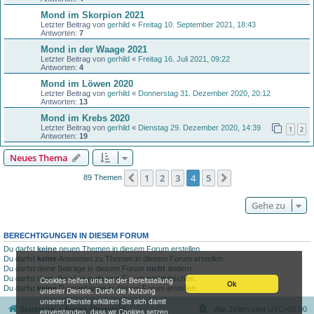
Mond im Skorpion 2021
Letzter Beitrag von
gerhild
«
Freitag 10. September 2021, 18:43
Antworten:
7
Mond in der Waage 2021
Letzter Beitrag von
gerhild
«
Freitag 16. Juli 2021, 09:22
Antworten:
4
Mond im Löwen 2020
Letzter Beitrag von
gerhild
«
Donnerstag 31. Dezember 2020, 20:12
Antworten:
13
Mond im Krebs 2020
Letzter Beitrag von
gerhild
«
Dienstag 29. Dezember 2020, 14:39
1
2
Antworten:
19
Neues Thema
1
2
3
4
5
Vorherige
Nächste
89 Themen
Gehe zu
BERECHTIGUNGEN IN DIESEM FORUM
Du darfst
keine
neuen Themen in diesem Forum erstellen.
Du darfst
keine
Antworten zu Themen in diesem Forum erstellen.
Du darfst deine Beiträge in diesem Forum
nicht
ändern.
Du darfst deine Beiträge in diesem Forum
nicht
löschen.
Cookies helfen uns bei der Bereitstellung
Ok
Du darfst
keine
Dateianhänge in diesem Forum erstellen.
unserer Dienste. Durch die Nutzung
unserer Dienste erklären Sie sich damit
Startseite
Foren-Übersicht
Alle Zeiten sind
UTC+02:00
einverstanden, dass wir Cookies setzen.