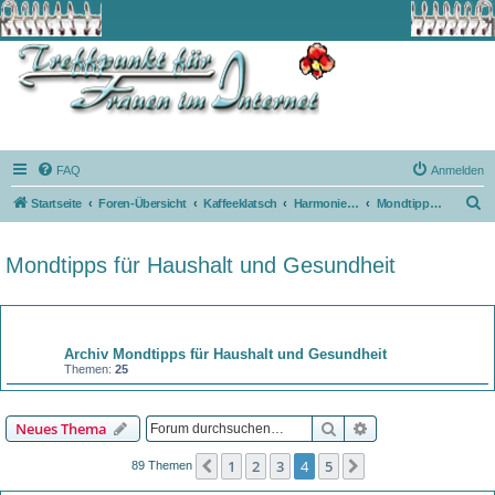
FAQ
Anmelden
S
Startseite
Foren-Übersicht
Kaffeeklatsch
Harmonie mit dem Mond
Mondtipps für Haushalt und Gesundheit
u
c
Mondtipps für Haushalt und Gesundheit
h
e
Forum
Archiv Mondtipps für Haushalt und Gesundheit
Themen:
25
Suche
Erweiterte Suche
Neues Thema
1
2
3
4
5
Vorherige
Nächste
89 Themen