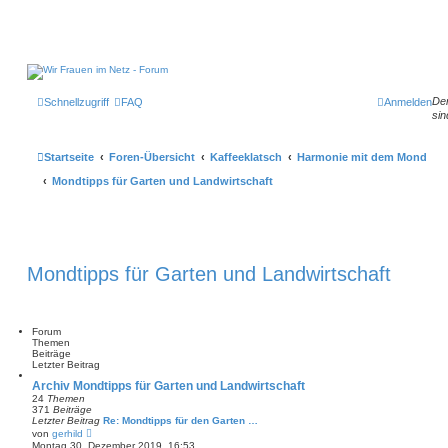
Der
Schnellzugriff
FAQ
Anmelden
sin
Startseite
Foren-Übersicht
Kaffeeklatsch
Harmonie mit dem Mond
Mondtipps für Garten und Landwirtschaft
Mondtipps für Garten und Landwirtschaft
Forum
Themen
Beiträge
Letzter Beitrag
Archiv Mondtipps für Garten und Landwirtschaft
24
Themen
371
Beiträge
Letzter Beitrag
Re: Mondtipps für den Garten …
N
von
gerhild
e
Montag 30. Dezember 2019, 16:53