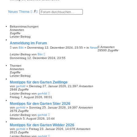
u
e
s
S
E
Neues Thema
t
u
r
e
c
w
r
B
h
e
e
e
i
Bekanntmachungen
i
t
Antworten
t
e
Zugriffe
r
r
Letzter Beitrag
a
t
g
Anmeldung im Forum
e
0
Antworten
S
von
Biki
»
Donnerstag 12. Dezember 2024, 23:55
» in
News
28500
Zugriffe
u
Letzter Beitrag
von
Biki
c
Donnerstag 12. Dezember 2024, 23:55
h
e
Themen
Antworten
Zugriffe
Letzter Beitrag
Montipps für den Garten Zwillinge
von
gerhild
»
Dienstag 27. Januar 2026, 21:39
7
Antworten
2848
Zugriffe
Letzter Beitrag
von
gerhild
Freitag 7. August 2026, 08:01
Montipps für den Garten Stier 2026
von
gerhild
»
Sonntag 25. Januar 2026, 19:39
7
Antworten
2679
Zugriffe
Letzter Beitrag
von
gerhild
Mittwoch 5. August 2026, 10:44
Montipps für den Garten Widder 2026
von
gerhild
»
Freitag 23. Januar 2026, 14:07
6
Antworten
2615
Zugriffe
Letzter Beitrag
von
gerhild