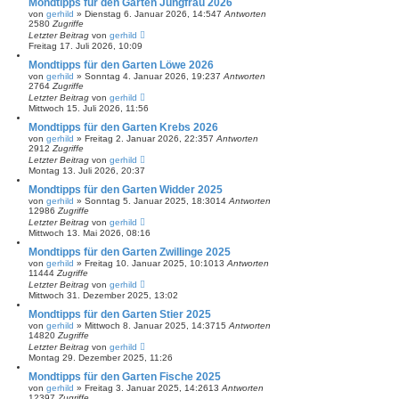
Mondtipps für den Garten Jungfrau 2026
von
gerhild
»
Dienstag 6. Januar 2026, 14:54
7
Antworten
2580
Zugriffe
Letzter Beitrag
von
gerhild
Freitag 17. Juli 2026, 10:09
Mondtipps für den Garten Löwe 2026
von
gerhild
»
Sonntag 4. Januar 2026, 19:23
7
Antworten
2764
Zugriffe
Letzter Beitrag
von
gerhild
Mittwoch 15. Juli 2026, 11:56
Mondtipps für den Garten Krebs 2026
von
gerhild
»
Freitag 2. Januar 2026, 22:35
7
Antworten
2912
Zugriffe
Letzter Beitrag
von
gerhild
Montag 13. Juli 2026, 20:37
Mondtipps für den Garten Widder 2025
von
gerhild
»
Sonntag 5. Januar 2025, 18:30
14
Antworten
12986
Zugriffe
Letzter Beitrag
von
gerhild
Mittwoch 13. Mai 2026, 08:16
Mondtipps für den Garten Zwillinge 2025
von
gerhild
»
Freitag 10. Januar 2025, 10:10
13
Antworten
11444
Zugriffe
Letzter Beitrag
von
gerhild
Mittwoch 31. Dezember 2025, 13:02
Mondtipps für den Garten Stier 2025
von
gerhild
»
Mittwoch 8. Januar 2025, 14:37
15
Antworten
14820
Zugriffe
Letzter Beitrag
von
gerhild
Montag 29. Dezember 2025, 11:26
Mondtipps für den Garten Fische 2025
von
gerhild
»
Freitag 3. Januar 2025, 14:26
13
Antworten
12397
Zugriffe