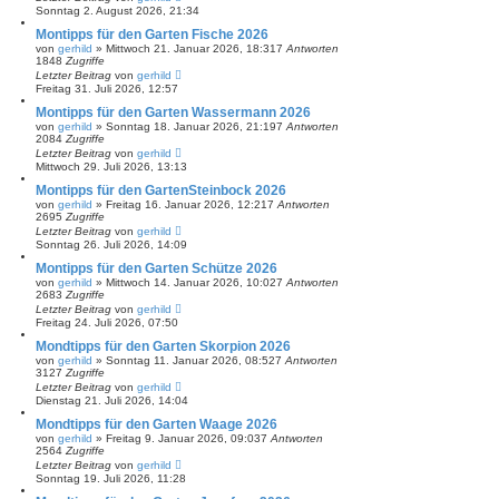
Sonntag 2. August 2026, 21:34
Montipps für den Garten Fische 2026
von
gerhild
»
Mittwoch 21. Januar 2026, 18:31
7
Antworten
1848
Zugriffe
Letzter Beitrag
von
gerhild
Freitag 31. Juli 2026, 12:57
Montipps für den Garten Wassermann 2026
von
gerhild
»
Sonntag 18. Januar 2026, 21:19
7
Antworten
2084
Zugriffe
Letzter Beitrag
von
gerhild
Mittwoch 29. Juli 2026, 13:13
Montipps für den GartenSteinbock 2026
von
gerhild
»
Freitag 16. Januar 2026, 12:21
7
Antworten
2695
Zugriffe
Letzter Beitrag
von
gerhild
Sonntag 26. Juli 2026, 14:09
Montipps für den Garten Schütze 2026
von
gerhild
»
Mittwoch 14. Januar 2026, 10:02
7
Antworten
2683
Zugriffe
Letzter Beitrag
von
gerhild
Freitag 24. Juli 2026, 07:50
Mondtipps für den Garten Skorpion 2026
von
gerhild
»
Sonntag 11. Januar 2026, 08:52
7
Antworten
3127
Zugriffe
Letzter Beitrag
von
gerhild
Dienstag 21. Juli 2026, 14:04
Mondtipps für den Garten Waage 2026
von
gerhild
»
Freitag 9. Januar 2026, 09:03
7
Antworten
2564
Zugriffe
Letzter Beitrag
von
gerhild
Sonntag 19. Juli 2026, 11:28