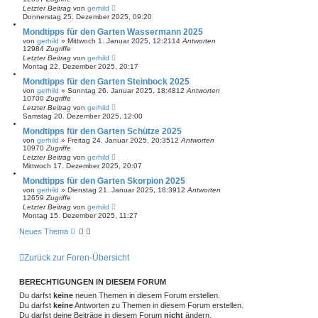
Letzter Beitrag
von
gerhild
Donnerstag 25. Dezember 2025, 09:20
Mondtipps für den Garten Wassermann 2025
von
gerhild
»
Mittwoch 1. Januar 2025, 12:21
14
Antworten
12984
Zugriffe
Letzter Beitrag
von
gerhild
Montag 22. Dezember 2025, 20:17
Mondtipps für den Garten Steinbock 2025
von
gerhild
»
Sonntag 26. Januar 2025, 18:48
12
Antworten
10700
Zugriffe
Letzter Beitrag
von
gerhild
Samstag 20. Dezember 2025, 12:00
Mondtipps für den Garten Schütze 2025
von
gerhild
»
Freitag 24. Januar 2025, 20:35
12
Antworten
10970
Zugriffe
Letzter Beitrag
von
gerhild
Mittwoch 17. Dezember 2025, 20:07
Mondtipps für den Garten Skorpion 2025
von
gerhild
»
Dienstag 21. Januar 2025, 18:39
12
Antworten
12659
Zugriffe
Letzter Beitrag
von
gerhild
Montag 15. Dezember 2025, 11:27
Neues Thema
Zurück zur Foren-Übersicht
BERECHTIGUNGEN IN DIESEM FORUM
Du darfst
keine
neuen Themen in diesem Forum erstellen.
Du darfst
keine
Antworten zu Themen in diesem Forum erstellen.
Du darfst deine Beiträge in diesem Forum
nicht
ändern.