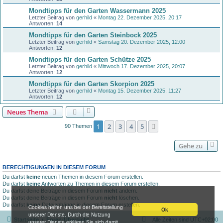
Mondtipps für den Garten Wassermann 2025
Letzter Beitrag von
gerhild
«
Montag 22. Dezember 2025, 20:17
Antworten:
14
Mondtipps für den Garten Steinbock 2025
Letzter Beitrag von
gerhild
«
Samstag 20. Dezember 2025, 12:00
Antworten:
12
Mondtipps für den Garten Schütze 2025
Letzter Beitrag von
gerhild
«
Mittwoch 17. Dezember 2025, 20:07
Antworten:
12
Mondtipps für den Garten Skorpion 2025
Letzter Beitrag von
gerhild
«
Montag 15. Dezember 2025, 11:27
Antworten:
12
Neues Thema
1
2
3
4
5
Nächste
90 Themen
Gehe zu
BERECHTIGUNGEN IN DIESEM FORUM
Du darfst
keine
neuen Themen in diesem Forum erstellen.
Du darfst
keine
Antworten zu Themen in diesem Forum erstellen.
Du darfst deine Beiträge in diesem Forum
nicht
ändern.
Du darfst deine Beiträge in diesem Forum
nicht
löschen.
Du darfst
keine
Dateianhänge in diesem Forum erstellen.
Cookies helfen uns bei der Bereitstellung
Ok
unserer Dienste. Durch die Nutzung
Startseite
Foren-Übersicht
Alle Zeiten sind
UTC+02:00
unserer Dienste erklären Sie sich damit