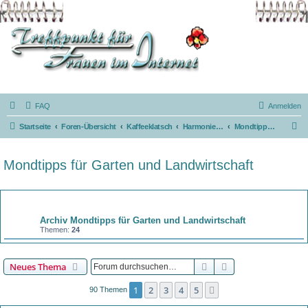
FAQ
Anmelden
S
Startseite
Foren-Übersicht
Kaffeeklatsch
Harmonie mit dem Mond
Mondtipps für Garten und Landwirtschaft
u
c
Mondtipps für Garten und Landwirtschaft
h
e
Forum
Archiv Mondtipps für Garten und Landwirtschaft
Themen:
24
Suche
Erweiterte Suche
Neues Thema
1
2
3
4
5
Nächste
90 Themen