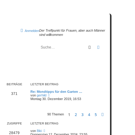
Der Treffpunkt für Frauen, aber auch Männer
Anmelden
sind willkommen
Suche
Erweiterte Suche
BEITRÄGE
LETZTER BEITRAG
Re: Mondtipps für den Garten …
371
N
von
gerhild
e
Montag 30. Dezember 2019, 16:53
u
e
s
t
1
2
3
4
5
Nächste
90 Themen
e
r
ZUGRIFFE
LETZTER BEITRAG
B
e
von
Biki
i
28479
Donnerstag 12. Dezember 2024, 23:55
t