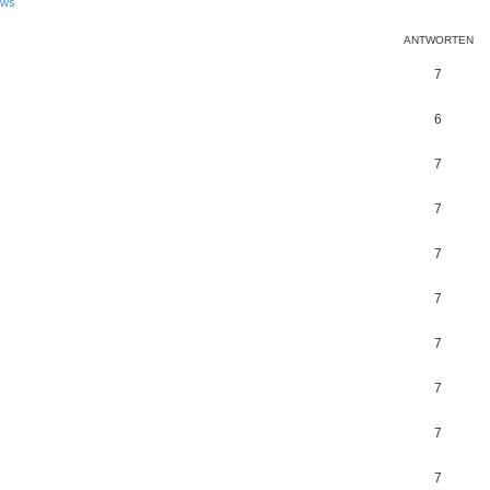
ws
ANTWORTEN
7
6
7
7
7
7
7
7
7
7