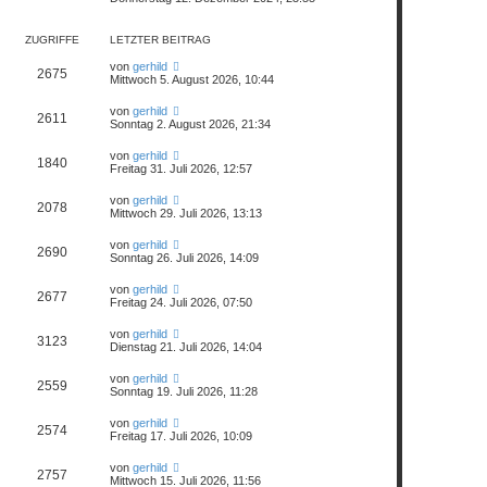
r
a
g
ZUGRIFFE
LETZTER BEITRAG
von
gerhild
2675
Mittwoch 5. August 2026, 10:44
von
gerhild
2611
Sonntag 2. August 2026, 21:34
von
gerhild
1840
Freitag 31. Juli 2026, 12:57
von
gerhild
2078
Mittwoch 29. Juli 2026, 13:13
von
gerhild
2690
Sonntag 26. Juli 2026, 14:09
von
gerhild
2677
Freitag 24. Juli 2026, 07:50
von
gerhild
3123
Dienstag 21. Juli 2026, 14:04
von
gerhild
2559
Sonntag 19. Juli 2026, 11:28
von
gerhild
2574
Freitag 17. Juli 2026, 10:09
von
gerhild
2757
Mittwoch 15. Juli 2026, 11:56