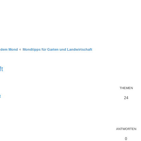
t dem Mond
Mondtipps für Garten und Landwirtschaft
ft
THEMEN
t
24
eiterte Suche
ANTWORTEN
0