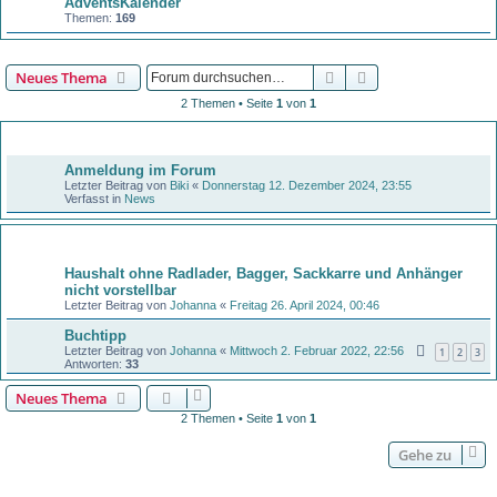
AdventsKalender
Themen:
169
Suche
Erweiterte Suche
Neues Thema
2 Themen • Seite
1
von
1
Bekanntmachungen
Anmeldung im Forum
Letzter Beitrag von
Biki
«
Donnerstag 12. Dezember 2024, 23:55
Verfasst in
News
Themen
Haushalt ohne Radlader, Bagger, Sackkarre und Anhänger
nicht vorstellbar
Letzter Beitrag von
Johanna
«
Freitag 26. April 2024, 00:46
Buchtipp
Letzter Beitrag von
Johanna
«
Mittwoch 2. Februar 2022, 22:56
1
2
3
Antworten:
33
Neues Thema
2 Themen • Seite
1
von
1
Gehe zu