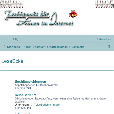
FAQ
Anmelden
S
Startseite
Foren-Übersicht
Kaffeeklatsch
LeseEcke
u
c
LeseEcke
h
e
Forum
BuchEmpfehlungen
Appetithäppchen für Bücherwürmer
Themen:
224
ReiseBerichte
Ob Urlaub oder Tagesausflug, wenn einer eine Reise tut, darf er uns davon
erzählen
Unterforum:
ReiseBerichte (intern)
Themen:
442