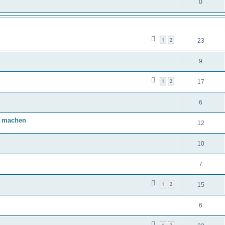
0
ANTWORTEN
1
2
23
9
1
2
17
6
t machen
12
10
7
1
2
15
6