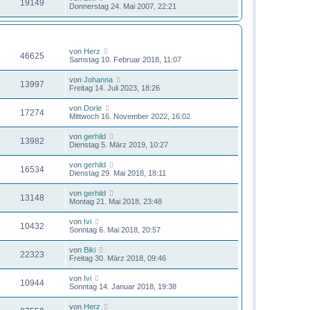
19149
Donnerstag 24. Mai 2007, 22:21
ZUGRIFFE
LETZTER BEITRAG
von
Herz
46625
Samstag 10. Februar 2018, 11:07
von
Johanna
13997
Freitag 14. Juli 2023, 18:26
von
Dorle
17274
Mittwoch 16. November 2022, 16:02
von
gerhild
13982
Dienstag 5. März 2019, 10:27
von
gerhild
16534
Dienstag 29. Mai 2018, 18:11
von
gerhild
13148
Montag 21. Mai 2018, 23:48
von
Ivi
10432
Sonntag 6. Mai 2018, 20:57
von
Biki
22323
Freitag 30. März 2018, 09:46
von
Ivi
10944
Sonntag 14. Januar 2018, 19:38
von
Herz