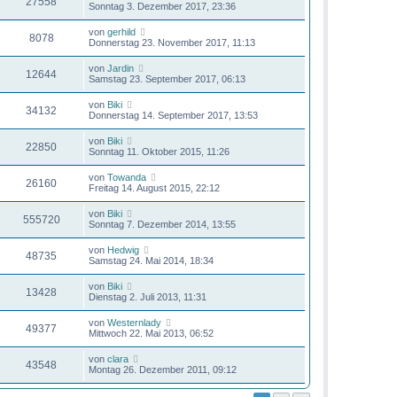
27558
Sonntag 3. Dezember 2017, 23:36
von
gerhild
8078
Donnerstag 23. November 2017, 11:13
von
Jardin
12644
Samstag 23. September 2017, 06:13
von
Biki
34132
Donnerstag 14. September 2017, 13:53
von
Biki
22850
Sonntag 11. Oktober 2015, 11:26
von
Towanda
26160
Freitag 14. August 2015, 22:12
von
Biki
555720
Sonntag 7. Dezember 2014, 13:55
von
Hedwig
48735
Samstag 24. Mai 2014, 18:34
von
Biki
13428
Dienstag 2. Juli 2013, 11:31
von
Westernlady
49377
Mittwoch 22. Mai 2013, 06:52
von
clara
43548
Montag 26. Dezember 2011, 09:12