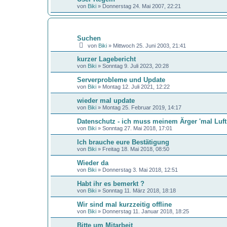
von
Biki
»
Donnerstag 24. Mai 2007, 22:21
THEMEN
Suchen
von
Biki
»
Mittwoch 25. Juni 2003, 21:41
kurzer Lagebericht
von
Biki
»
Sonntag 9. Juli 2023, 20:28
Serverprobleme und Update
von
Biki
»
Montag 12. Juli 2021, 12:22
wieder mal update
von
Biki
»
Montag 25. Februar 2019, 14:17
Datenschutz - ich muss meinem Ärger 'mal Luf
von
Biki
»
Sonntag 27. Mai 2018, 17:01
Ich brauche eure Bestätigung
von
Biki
»
Freitag 18. Mai 2018, 08:50
Wieder da
von
Biki
»
Donnerstag 3. Mai 2018, 12:51
Habt ihr es bemerkt ?
von
Biki
»
Sonntag 11. März 2018, 18:18
Wir sind mal kurzzeitig offline
von
Biki
»
Donnerstag 11. Januar 2018, 18:25
Bitte um Mitarbeit