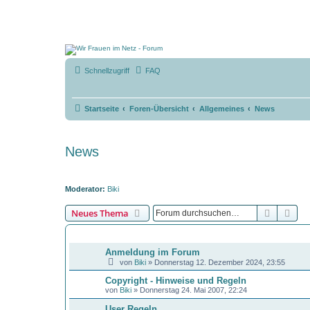
Schnellzugriff
FAQ
Startseite
Foren-Übersicht
Allgemeines
News
News
Moderator:
Biki
Suche
Erw
Neues Thema
BEKANNTMACHUNGEN
Anmeldung im Forum
von
Biki
»
Donnerstag 12. Dezember 2024, 23:55
Copyright - Hinweise und Regeln
von
Biki
»
Donnerstag 24. Mai 2007, 22:24
User Regeln