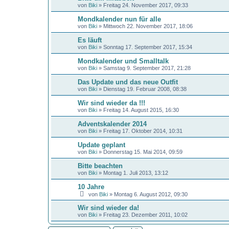
von
Biki
»
Freitag 24. November 2017, 09:33
Mondkalender nun für alle
von
Biki
»
Mittwoch 22. November 2017, 18:06
Es läuft
von
Biki
»
Sonntag 17. September 2017, 15:34
Mondkalender und Smalltalk
von
Biki
»
Samstag 9. September 2017, 21:28
Das Update und das neue Outfit
von
Biki
»
Dienstag 19. Februar 2008, 08:38
Wir sind wieder da !!!
von
Biki
»
Freitag 14. August 2015, 16:30
Adventskalender 2014
von
Biki
»
Freitag 17. Oktober 2014, 10:31
Update geplant
von
Biki
»
Donnerstag 15. Mai 2014, 09:59
Bitte beachten
von
Biki
»
Montag 1. Juli 2013, 13:12
10 Jahre
von
Biki
»
Montag 6. August 2012, 09:30
Wir sind wieder da!
von
Biki
»
Freitag 23. Dezember 2011, 10:02