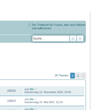
Der Treffpunkt für Frauen, aber auch Männer
sind willkommen
Suche
Erweiterte Suche
1
2
Nächste
26 Themen
ZUGRIFFE
LETZTER BEITRAG
von
Biki
28500
Donnerstag 12. Dezember 2024, 23:55
von
Biki
18603
Donnerstag 24. Mai 2007, 22:24
von
Biki