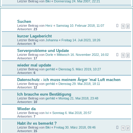
Letzter Beitrag von
Biki
«
Donnerstag 24. Mai 2007, 22:21
Themen
Suchen
Letzter Beitrag von
Herz
«
Samstag 10. Februar 2018, 11:07
1
2
Antworten:
23
kurzer Lagebericht
Letzter Beitrag von
Johanna
«
Freitag 14. Juli 2023, 18:26
Antworten:
9
Serverprobleme und Update
Letzter Beitrag von
Dorle
«
Mittwoch 16. November 2022, 16:02
1
2
Antworten:
17
wieder mal update
Letzter Beitrag von
gerhild
«
Dienstag 5. März 2019, 10:27
Antworten:
6
Datenschutz - ich muss meinem Ärger 'mal Luft machen
Letzter Beitrag von
gerhild
«
Dienstag 29. Mai 2018, 18:11
Antworten:
12
Ich brauche eure Bestätigung
Letzter Beitrag von
gerhild
«
Montag 21. Mai 2018, 23:48
Antworten:
10
Wieder da
Letzter Beitrag von
Ivi
«
Sonntag 6. Mai 2018, 20:57
Antworten:
7
Habt ihr es bemerkt ?
Letzter Beitrag von
Biki
«
Freitag 30. März 2018, 09:46
1
2
Antworten:
15