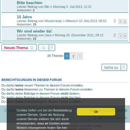
Bitte beachten
Letzter Beitrag von
Biki
«
Dienstag 2. Juli 2013, 11:31
Antworten:
2
10 Jahre
Letzter Beitrag von
Westernlady
«
Mittwoch 22. Mai 2013, 06:52
1
2
Antworten:
15
Wir sind wieder da!
Letzter Beitrag von
clara
«
Montag 26. Dezember 2011, 09:12
1
2
Antworten:
15
Neues Thema
1
2
Nächste
26 Themen
Gehe zu
BERECHTIGUNGEN IN DIESEM FORUM
Du darfst
keine
neuen Themen in diesem Forum erstellen.
Du darfst
keine
Antworten zu Themen in diesem Forum erstellen.
Du darfst deine Beiträge in diesem Forum
nicht
ändern.
Du darfst deine Beiträge in diesem Forum
nicht
löschen.
Du darfst
keine
Dateianhänge in diesem Forum erstellen.
Cookies helfen uns bei der Bereitstellung
Startseite
Foren-Übersicht
Alle Zeiten sind
UTC+02:00
Ok
unserer Dienste. Durch die Nutzung
Alle Cookies löschen
unserer Dienste erklären Sie sich damit
einverstanden, dass wir Cookies setzen.
Powered by
phpBB
® Forum Software © phpBB Limited
Weitere Informationen finden Sie hier:
Deutsche Übersetzung durch
phpBB.de