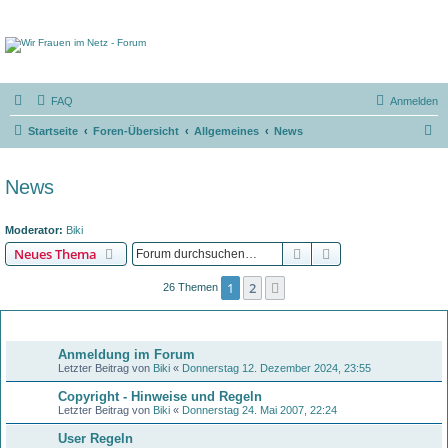
FAQ
Anmelden
S
Startseite
Foren-Übersicht
Allgemeines
News
u
c
News
h
e
Moderator:
Biki
Suche
Erweiterte Suche
Neues Thema
1
2
Nächste
26 Themen
Bekanntmachungen
Anmeldung im Forum
Letzter Beitrag von
Biki
«
Donnerstag 12. Dezember 2024, 23:55
Copyright - Hinweise und Regeln
Letzter Beitrag von
Biki
«
Donnerstag 24. Mai 2007, 22:24
User Regeln