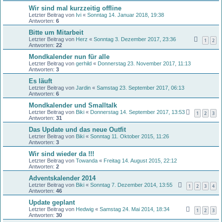
Wir sind mal kurzzeitig offline
Letzter Beitrag von
Ivi
«
Sonntag 14. Januar 2018, 19:38
Antworten:
6
Bitte um Mitarbeit
Letzter Beitrag von
Herz
«
Sonntag 3. Dezember 2017, 23:36
1
2
Antworten:
22
Mondkalender nun für alle
Letzter Beitrag von
gerhild
«
Donnerstag 23. November 2017, 11:13
Antworten:
3
Es läuft
Letzter Beitrag von
Jardin
«
Samstag 23. September 2017, 06:13
Antworten:
6
Mondkalender und Smalltalk
Letzter Beitrag von
Biki
«
Donnerstag 14. September 2017, 13:53
1
2
3
Antworten:
31
Das Update und das neue Outfit
Letzter Beitrag von
Biki
«
Sonntag 11. Oktober 2015, 11:26
Antworten:
3
Wir sind wieder da !!!
Letzter Beitrag von
Towanda
«
Freitag 14. August 2015, 22:12
Antworten:
2
Adventskalender 2014
Letzter Beitrag von
Biki
«
Sonntag 7. Dezember 2014, 13:55
1
2
3
4
Antworten:
46
Update geplant
Letzter Beitrag von
Hedwig
«
Samstag 24. Mai 2014, 18:34
1
2
3
Antworten:
30