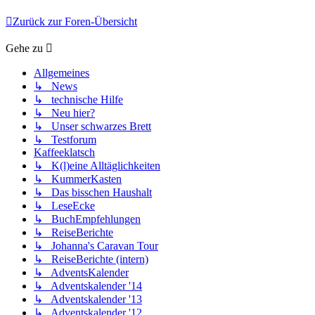
Zurück zur Foren-Übersicht
Gehe zu
Allgemeines
↳ News
↳ technische Hilfe
↳ Neu hier?
↳ Unser schwarzes Brett
↳ Testforum
Kaffeeklatsch
↳ K(l)eine Alltäglichkeiten
↳ KummerKasten
↳ Das bisschen Haushalt
↳ LeseEcke
↳ BuchEmpfehlungen
↳ ReiseBerichte
↳ Johanna's Caravan Tour
↳ ReiseBerichte (intern)
↳ AdventsKalender
↳ Adventskalender '14
↳ Adventskalender '13
↳ Adventskalender '12