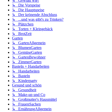
↳ Gewußt wie!
↳ Die Vorspeise
↳ Die Hauptspeise
↳ Der krönende Abschluss
↳ ...und was gibt's zu Trinken?
↳ Plätzchen
↳ Torten + Kleingebäck
↳ BrotZeit
Garten
↳ GartenAllgemein
↳ BlumenGarten
↳ GemüseGarten
↳ GartenBewohner
↳ ZimmerGarten
Basteln + Handarbeiten
↳ Handarbeiten
↳ Basteln
↳ Kinderparty
Gesund und schön
↳ Gesundheit
↳ Make-up und Co
↳ Großmutter's Hausmittel
↳ FrauenSachen
↳ ErnährungAllgemein