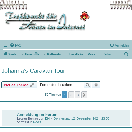
FAQ
Anmelden
S
Startseite
Foren-Übersicht
Kaffeeklatsch
LeseEcke
ReiseBerichte
Johanna's Caravan Tour
u
c
Johanna's Caravan Tour
h
e
Suche
Erweiterte Suche
Neues Thema
1
2
3
Nächste
59 Themen
Bekanntmachungen
Anmeldung im Forum
Letzter Beitrag von
Biki
«
Donnerstag 12. Dezember 2024, 23:55
Verfasst in
News