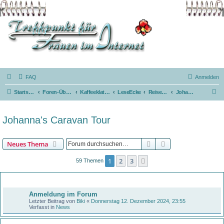
FAQ
Anmelden
S
Startseite
Foren-Übersicht
Kaffeeklatsch
LeseEcke
ReiseBerichte
Johanna's Caravan Tour
u
c
Johanna's Caravan Tour
h
e
Suche
Erweiterte Suche
Neues Thema
1
2
3
Nächste
59 Themen
Bekanntmachungen
Anmeldung im Forum
Letzter Beitrag von
Biki
«
Donnerstag 12. Dezember 2024, 23:55
Verfasst in
News