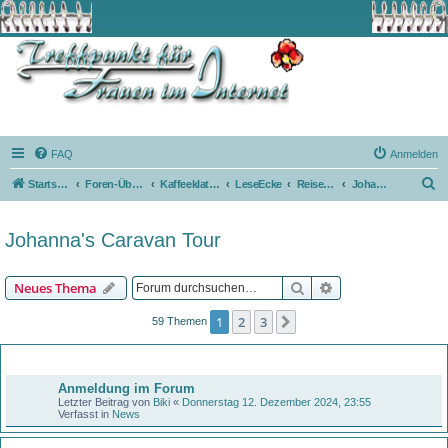
FAQ
Anmelden
S
Startseite
Foren-Übersicht
Kaffeeklatsch
LeseEcke
ReiseBerichte
Johanna's Caravan Tour
u
c
Johanna's Caravan Tour
h
e
Suche
Erweiterte Suche
Neues Thema
1
2
3
Nächste
59 Themen
Bekanntmachungen
Anmeldung im Forum
Letzter Beitrag von
Biki
«
Donnerstag 12. Dezember 2024, 23:55
Verfasst in
News