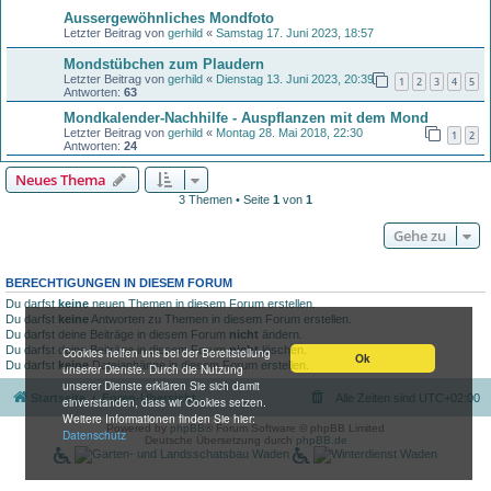
Aussergewöhnliches Mondfoto
Letzter Beitrag von
gerhild
«
Samstag 17. Juni 2023, 18:57
Mondstübchen zum Plaudern
Letzter Beitrag von
gerhild
«
Dienstag 13. Juni 2023, 20:39
1
2
3
4
5
Antworten:
63
Mondkalender-Nachhilfe - Auspflanzen mit dem Mond
Letzter Beitrag von
gerhild
«
Montag 28. Mai 2018, 22:30
1
2
Antworten:
24
Neues Thema
3 Themen • Seite
1
von
1
Gehe zu
BERECHTIGUNGEN IN DIESEM FORUM
Du darfst
keine
neuen Themen in diesem Forum erstellen.
Du darfst
keine
Antworten zu Themen in diesem Forum erstellen.
Du darfst deine Beiträge in diesem Forum
nicht
ändern.
Du darfst deine Beiträge in diesem Forum
nicht
löschen.
Cookies helfen uns bei der Bereitstellung
Ok
Du darfst
keine
Dateianhänge in diesem Forum erstellen.
unserer Dienste. Durch die Nutzung
unserer Dienste erklären Sie sich damit
Startseite
Foren-Übersicht
Alle Zeiten sind
UTC+02:00
einverstanden, dass wir Cookies setzen.
Weitere Informationen finden Sie hier:
Powered by
phpBB
® Forum Software © phpBB Limited
Datenschutz
Deutsche Übersetzung durch
phpBB.de