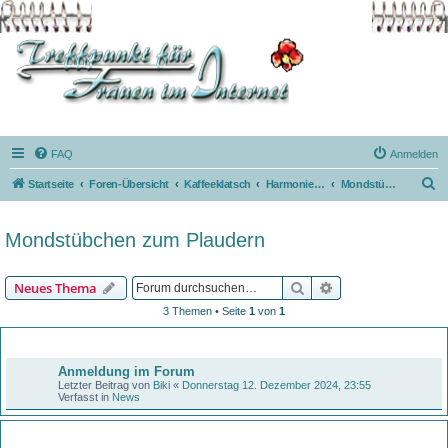
FAQ
Anmelden
S
Startseite
Foren-Übersicht
Kaffeeklatsch
Harmonie mit dem Mond
Mondstübchen zum Plaudern
u
c
Mondstübchen zum Plaudern
h
e
Suche
Erweiterte Suche
Neues Thema
3 Themen • Seite
1
von
1
Bekanntmachungen
Anmeldung im Forum
Letzter Beitrag von
Biki
«
Donnerstag 12. Dezember 2024, 23:55
Verfasst in
News
Themen