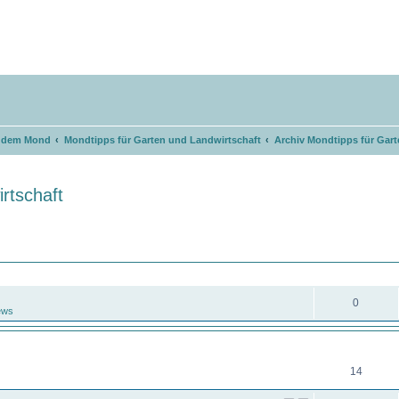
t dem Mond
Mondtipps für Garten und Landwirtschaft
Archiv Mondtipps für Gart
rtschaft
eiterte Suche
ANTWORTEN
0
ews
ANTWORTEN
14