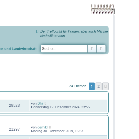
Der Treffpunkt für Frauen, aber auch Männer
sind willkommen
Suche
Erweiterte Suche
en und Landwirtschaft
1
2
Nächste
24 Themen
ZUGRIFFE
LETZTER BEITRAG
von
Biki
28523
Donnerstag 12. Dezember 2024, 23:55
ZUGRIFFE
LETZTER BEITRAG
von
gerhild
21297
Montag 30. Dezember 2019, 16:53