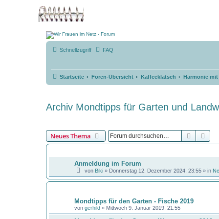
Schnellzugriff
FAQ
Startseite
Foren-Übersicht
Kaffeeklatsch
Harmonie mi
Archiv Mondtipps für Garten und Landwi
Suche
Erw
Neues Thema
BEKANNTMACHUNGEN
Anmeldung im Forum
von
Biki
»
Donnerstag 12. Dezember 2024, 23:55
» in
N
THEMEN
Mondtipps für den Garten - Fische 2019
von
gerhild
»
Mittwoch 9. Januar 2019, 21:55