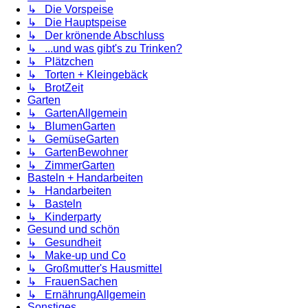
↳ Die Vorspeise
↳ Die Hauptspeise
↳ Der krönende Abschluss
↳ ...und was gibt's zu Trinken?
↳ Plätzchen
↳ Torten + Kleingebäck
↳ BrotZeit
Garten
↳ GartenAllgemein
↳ BlumenGarten
↳ GemüseGarten
↳ GartenBewohner
↳ ZimmerGarten
Basteln + Handarbeiten
↳ Handarbeiten
↳ Basteln
↳ Kinderparty
Gesund und schön
↳ Gesundheit
↳ Make-up und Co
↳ Großmutter's Hausmittel
↳ FrauenSachen
↳ ErnährungAllgemein
Sonstiges