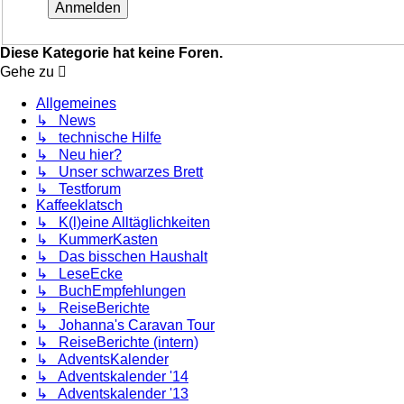
Diese Kategorie hat keine Foren.
Gehe zu
Allgemeines
↳ News
↳ technische Hilfe
↳ Neu hier?
↳ Unser schwarzes Brett
↳ Testforum
Kaffeeklatsch
↳ K(l)eine Alltäglichkeiten
↳ KummerKasten
↳ Das bisschen Haushalt
↳ LeseEcke
↳ BuchEmpfehlungen
↳ ReiseBerichte
↳ Johanna's Caravan Tour
↳ ReiseBerichte (intern)
↳ AdventsKalender
↳ Adventskalender '14
↳ Adventskalender '13