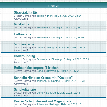
Themen
Stracciatella-Eis
Letzter Beitrag von
gerhild
«
Dienstag 13. Juni 2023, 23:34
Antworten:
5
Mokka-Eis
Letzter Beitrag von
Sternkeks
«
Montag 12. Juni 2023, 16:11
Erdbeer-Eis
Letzter Beitrag von
Sternkeks
«
Montag 12. Juni 2023, 16:02
Schokocreme
Letzter Beitrag von
Dorle
«
Freitag 18. November 2022, 09:11
Antworten:
7
Hollerpudding
Letzter Beitrag von
Sternkeks
«
Dienstag 16. August 2022, 20:39
Antworten:
3
Erdbeer-Mascarpone-Törtchen
Letzter Beitrag von
Dorle
«
Mittwoch 13. April 2022, 17:26
Schnelle Himbeer-Creme mit "Knusper"
Letzter Beitrag von
Johanna
«
Samstag 12. März 2022, 20:34
Antworten:
1
Schokobanane
Letzter Beitrag von
Dorle
«
Samstag 5. März 2022, 12:44
Antworten:
9
Beeren Schichtdessert mit Magerquark
Letzter Beitrag von
Johanna
«
Freitag 4. Februar 2022, 18:41