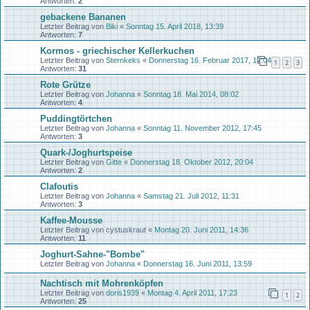
Antworten:
2
gebackene Bananen
Letzter Beitrag von
Biki
«
Sonntag 15. April 2018, 13:39
Antworten:
7
Kormos - griechischer Kellerkuchen
Letzter Beitrag von
Sternkeks
«
Donnerstag 16. Februar 2017, 17:04
1
2
3
Antworten:
31
Rote Grütze
Letzter Beitrag von
Johanna
«
Sonntag 18. Mai 2014, 08:02
Antworten:
4
Puddingtörtchen
Letzter Beitrag von
Johanna
«
Sonntag 11. November 2012, 17:45
Antworten:
3
Quark-/Joghurtspeise
Letzter Beitrag von
Gitte
«
Donnerstag 18. Oktober 2012, 20:04
Antworten:
2
Clafoutis
Letzter Beitrag von
Johanna
«
Samstag 21. Juli 2012, 11:31
Antworten:
3
Kaffee-Mousse
Letzter Beitrag von
cystuskraut
«
Montag 20. Juni 2011, 14:36
Antworten:
11
Joghurt-Sahne-"Bombe"
Letzter Beitrag von
Johanna
«
Donnerstag 16. Juni 2011, 13:59
Nachtisch mit Mohrenköpfen
Letzter Beitrag von
doris1939
«
Montag 4. April 2011, 17:23
1
2
Antworten:
25