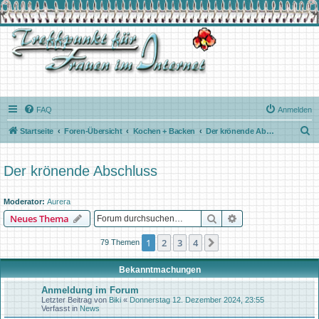
FAQ
Anmelden
S
Startseite
Foren-Übersicht
Kochen + Backen
Der krönende Abschluss
u
c
Der krönende Abschluss
h
e
Moderator:
Aurera
Suche
Erweiterte Suche
Neues Thema
1
2
3
4
Nächste
79 Themen
Bekanntmachungen
Anmeldung im Forum
Letzter Beitrag von
Biki
«
Donnerstag 12. Dezember 2024, 23:55
Verfasst in
News