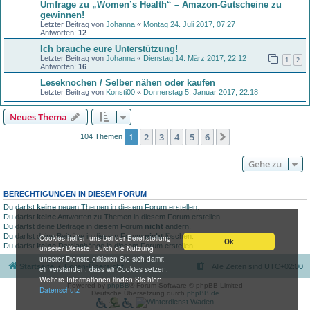
Umfrage zu „Women’s Health“ – Amazon-Gutscheine zu
gewinnen!
Letzter Beitrag von
Johanna
«
Montag 24. Juli 2017, 07:27
Antworten:
12
Ich brauche eure Unterstützung!
Letzter Beitrag von
Johanna
«
Dienstag 14. März 2017, 22:12
1
2
Antworten:
16
Leseknochen / Selber nähen oder kaufen
Letzter Beitrag von
Konsti00
«
Donnerstag 5. Januar 2017, 22:18
Neues Thema
1
2
3
4
5
6
Nächste
104 Themen
Gehe zu
BERECHTIGUNGEN IN DIESEM FORUM
Du darfst
keine
neuen Themen in diesem Forum erstellen.
Du darfst
keine
Antworten zu Themen in diesem Forum erstellen.
Du darfst deine Beiträge in diesem Forum
nicht
ändern.
Du darfst deine Beiträge in diesem Forum
nicht
löschen.
Cookies helfen uns bei der Bereitstellung
Ok
Du darfst
keine
Dateianhänge in diesem Forum erstellen.
unserer Dienste. Durch die Nutzung
unserer Dienste erklären Sie sich damit
Startseite
Foren-Übersicht
Alle Zeiten sind
UTC+02:00
einverstanden, dass wir Cookies setzen.
Weitere Informationen finden Sie hier:
Powered by
phpBB
® Forum Software © phpBB Limited
Datenschutz
Deutsche Übersetzung durch
phpBB.de