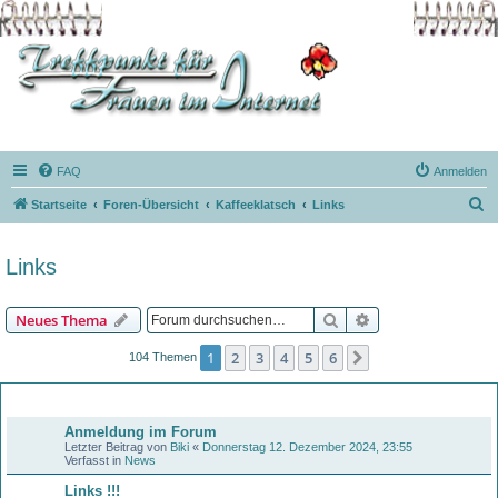
FAQ
Anmelden
S
Startseite
Foren-Übersicht
Kaffeeklatsch
Links
u
c
Links
h
e
Suche
Erweiterte Suche
Neues Thema
1
2
3
4
5
6
Nächste
104 Themen
Bekanntmachungen
Anmeldung im Forum
Letzter Beitrag von
Biki
«
Donnerstag 12. Dezember 2024, 23:55
Verfasst in
News
Links !!!