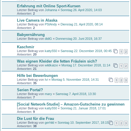
Erfahrung mit Online Sport-Kursen
Letzter Beitrag von
Johanna
«
Sonntag 26. April 2020, 14:03
Antworten:
2
Live Camera in Alaska
Letzter Beitrag von
PSIAndy
«
Dienstag 21. April 2020, 08:14
Antworten:
2
Babyernährung
Letzter Beitrag von
didiG
«
Donnerstag 20. Juni 2019, 16:37
Kaschmir
Letzter Beitrag von
katty550
«
Samstag 22. Dezember 2018, 00:45
1
2
Antworten:
20
Was eignen Kleider die fetten Fräulein sich?
Letzter Beitrag von
wildkatze
«
Montag 17. Dezember 2018, 11:14
1
2
Antworten:
21
Hilfe bei Bewerbungen
Letzter Beitrag von
Ivi
«
Montag 5. November 2018, 14:31
1
2
3
Antworten:
35
Serien Portal?
Letzter Beitrag von
mary
«
Samstag 7. April 2018, 13:30
Antworten:
7
[Social Network-Studie] – Amazon-Gutscheine zu gewinnen
Letzter Beitrag von
katty550
«
Sonntag 21. Januar 2018, 17:01
Antworten:
9
Die Lust für die Frau
Letzter Beitrag von
gerhild
«
Sonntag 10. September 2017, 18:15
1
2
3
Antworten:
38