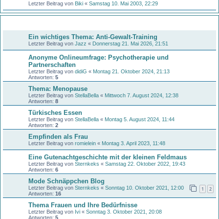
Letzter Beitrag von
Biki
«
Samstag 10. Mai 2003, 22:29
Themen
Ein wichtiges Thema: Anti-Gewalt-Training
Letzter Beitrag von
Jazz
«
Donnerstag 21. Mai 2026, 21:51
Anonyme Onlineumfrage: Psychotherapie und
Partnerschaften
Letzter Beitrag von
didiG
«
Montag 21. Oktober 2024, 21:13
Antworten:
5
Thema: Menopause
Letzter Beitrag von
StellaBella
«
Mittwoch 7. August 2024, 12:38
Antworten:
8
Türkisches Essen
Letzter Beitrag von
StellaBella
«
Montag 5. August 2024, 11:44
Antworten:
2
Empfinden als Frau
Letzter Beitrag von
romielein
«
Montag 3. April 2023, 11:48
Eine Gutenachtgeschichte mit der kleinen Feldmaus
Letzter Beitrag von
Sternkeks
«
Samstag 22. Oktober 2022, 19:43
Antworten:
6
Mode Schnäppchen Blog
Letzter Beitrag von
Sternkeks
«
Sonntag 10. Oktober 2021, 12:00
1
2
Antworten:
16
Thema Frauen und Ihre Bedürfnisse
Letzter Beitrag von
Ivi
«
Sonntag 3. Oktober 2021, 20:08
Antworten:
5