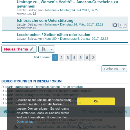
Umfrage zu „Women’s Health“ – Amazon-Gutscheine zu
gewinnen!
Letzter Beitrag von
Johanna
«
Montag 24. Juli 2017, 07:27
Antworten:
12
Ich brauche eure Unterstützung!
Letzter Beitrag von
Johanna
«
Dienstag 14. März 2017, 22:12
1
2
Antworten:
16
Leseknochen / Selber nähen oder kaufen
Letzter Beitrag von
Konsti00
«
Donnerstag 5. Januar 2017, 22:18
Neues Thema
1
2
3
4
5
6
Nächste
104 Themen
Gehe zu
BERECHTIGUNGEN IN DIESEM FORUM
Du darfst
keine
neuen Themen in diesem Forum erstellen.
Du darfst
keine
Antworten zu Themen in diesem Forum erstellen.
Du darfst deine Beiträge in diesem Forum
nicht
ändern.
Du darfst deine Beiträge in diesem Forum
nicht
löschen.
Cookies helfen uns bei der Bereitstellung
Ok
Du darfst
keine
Dateianhänge in diesem Forum erstellen.
unserer Dienste. Durch die Nutzung
unserer Dienste erklären Sie sich damit
Startseite
Foren-Übersicht
Alle Zeiten sind
UTC+02:00
einverstanden, dass wir Cookies setzen.
Weitere Informationen finden Sie hier:
Powered by
phpBB
® Forum Software © phpBB Limited
Datenschutz
Deutsche Übersetzung durch
phpBB.de