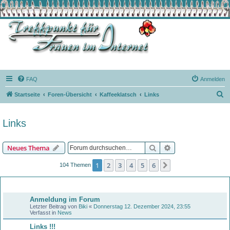
FAQ
Anmelden
S
Startseite
Foren-Übersicht
Kaffeeklatsch
Links
u
c
Links
h
e
Suche
Erweiterte Suche
Neues Thema
1
2
3
4
5
6
Nächste
104 Themen
Bekanntmachungen
Anmeldung im Forum
Letzter Beitrag von
Biki
«
Donnerstag 12. Dezember 2024, 23:55
Verfasst in
News
Links !!!