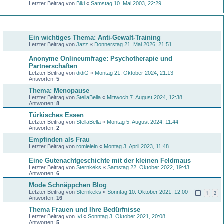
Letzter Beitrag von
Biki
«
Samstag 10. Mai 2003, 22:29
Themen
Ein wichtiges Thema: Anti-Gewalt-Training
Letzter Beitrag von
Jazz
«
Donnerstag 21. Mai 2026, 21:51
Anonyme Onlineumfrage: Psychotherapie und
Partnerschaften
Letzter Beitrag von
didiG
«
Montag 21. Oktober 2024, 21:13
Antworten:
5
Thema: Menopause
Letzter Beitrag von
StellaBella
«
Mittwoch 7. August 2024, 12:38
Antworten:
8
Türkisches Essen
Letzter Beitrag von
StellaBella
«
Montag 5. August 2024, 11:44
Antworten:
2
Empfinden als Frau
Letzter Beitrag von
romielein
«
Montag 3. April 2023, 11:48
Eine Gutenachtgeschichte mit der kleinen Feldmaus
Letzter Beitrag von
Sternkeks
«
Samstag 22. Oktober 2022, 19:43
Antworten:
6
Mode Schnäppchen Blog
Letzter Beitrag von
Sternkeks
«
Sonntag 10. Oktober 2021, 12:00
1
2
Antworten:
16
Thema Frauen und Ihre Bedürfnisse
Letzter Beitrag von
Ivi
«
Sonntag 3. Oktober 2021, 20:08
Antworten:
5