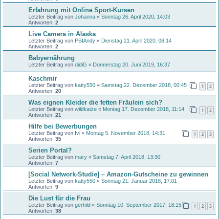
Erfahrung mit Online Sport-Kursen
Letzter Beitrag von
Johanna
«
Sonntag 26. April 2020, 14:03
Antworten:
2
Live Camera in Alaska
Letzter Beitrag von
PSIAndy
«
Dienstag 21. April 2020, 08:14
Antworten:
2
Babyernährung
Letzter Beitrag von
didiG
«
Donnerstag 20. Juni 2019, 16:37
Kaschmir
Letzter Beitrag von
katty550
«
Samstag 22. Dezember 2018, 00:45
1
2
Antworten:
20
Was eignen Kleider die fetten Fräulein sich?
Letzter Beitrag von
wildkatze
«
Montag 17. Dezember 2018, 11:14
1
2
Antworten:
21
Hilfe bei Bewerbungen
Letzter Beitrag von
Ivi
«
Montag 5. November 2018, 14:31
1
2
3
Antworten:
35
Serien Portal?
Letzter Beitrag von
mary
«
Samstag 7. April 2018, 13:30
Antworten:
7
[Social Network-Studie] – Amazon-Gutscheine zu gewinnen
Letzter Beitrag von
katty550
«
Sonntag 21. Januar 2018, 17:01
Antworten:
9
Die Lust für die Frau
Letzter Beitrag von
gerhild
«
Sonntag 10. September 2017, 18:15
1
2
3
Antworten:
38