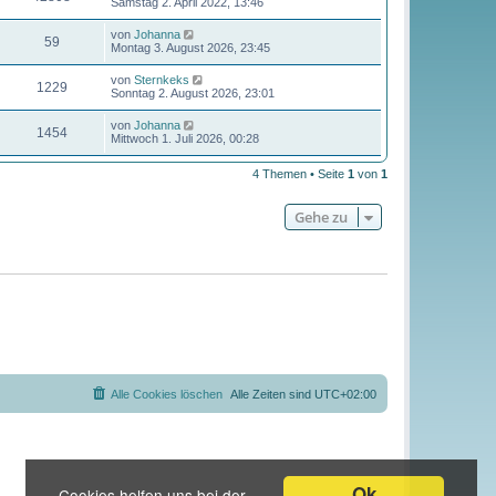
Samstag 2. April 2022, 13:46
von
Johanna
59
Montag 3. August 2026, 23:45
von
Sternkeks
1229
Sonntag 2. August 2026, 23:01
von
Johanna
1454
Mittwoch 1. Juli 2026, 00:28
4 Themen • Seite
1
von
1
Gehe zu
Alle Cookies löschen
Alle Zeiten sind
UTC+02:00
Ok
Cookies helfen uns bei der