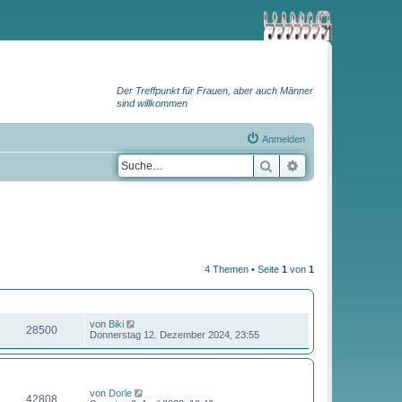
Der Treffpunkt für Frauen, aber auch Männer
sind willkommen
Anmelden
Suche
Erweiterte Suche
4 Themen • Seite
1
von
1
ZUGRIFFE
LETZTER BEITRAG
von
Biki
28500
Donnerstag 12. Dezember 2024, 23:55
ZUGRIFFE
LETZTER BEITRAG
von
Dorle
42808