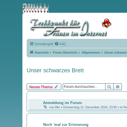
Schnellzugriff
FAQ
Startseite
Foren-Übersicht
Allgemeines
Unser schwarze
Unser schwarzes Brett
Suche
Erw
Neues Thema
BEKANNTMACHUNGEN
Anmeldung im Forum
von
Biki
»
Donnerstag 12. Dezember 2024, 23:55
» in
N
THEMEN
Noch 'mal zur Erinnerung