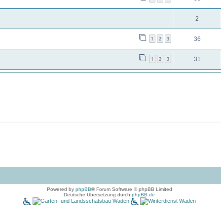
2
1
2
3
36
1
2
3
31
Powered by
phpBB
® Forum Software © phpBB Limited
Deutsche Übersetzung durch
phpBB.de