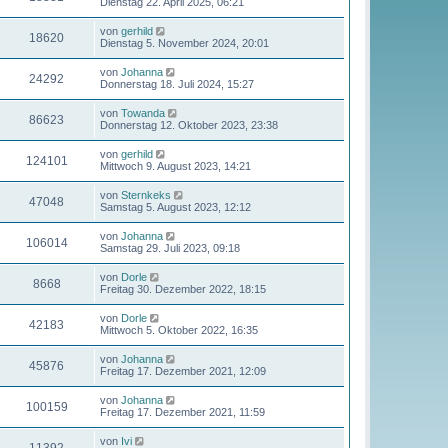
Dienstag 22. April 2025, 06:21
von
gerhild
18620
Dienstag 5. November 2024, 20:01
von
Johanna
24292
Donnerstag 18. Juli 2024, 15:27
von
Towanda
86623
Donnerstag 12. Oktober 2023, 23:38
von
gerhild
124101
Mittwoch 9. August 2023, 14:21
von
Sternkeks
47048
Samstag 5. August 2023, 12:12
von
Johanna
106014
Samstag 29. Juli 2023, 09:18
von
Dorle
8668
Freitag 30. Dezember 2022, 18:15
von
Dorle
42183
Mittwoch 5. Oktober 2022, 16:35
von
Johanna
45876
Freitag 17. Dezember 2021, 12:09
von
Johanna
100159
Freitag 17. Dezember 2021, 11:59
von
Ivi