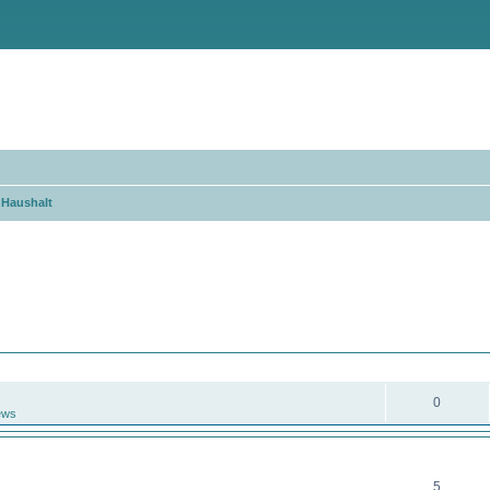
 Haushalt
eiterte Suche
ANTWORTEN
0
ews
ANTWORTEN
5