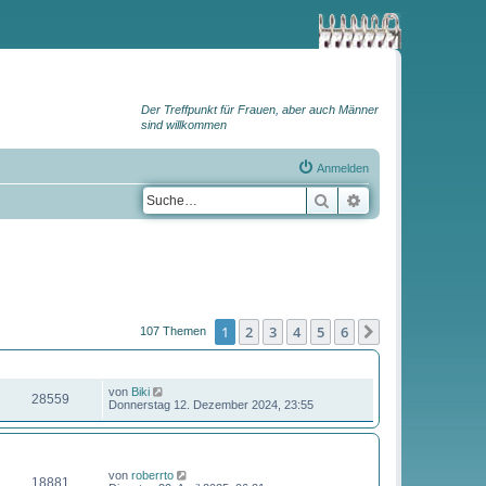
Der Treffpunkt für Frauen, aber auch Männer
sind willkommen
Anmelden
Suche
Erweiterte Suche
1
2
3
4
5
6
Nächste
107 Themen
ZUGRIFFE
LETZTER BEITRAG
von
Biki
28559
Donnerstag 12. Dezember 2024, 23:55
ZUGRIFFE
LETZTER BEITRAG
von
roberrto
18881