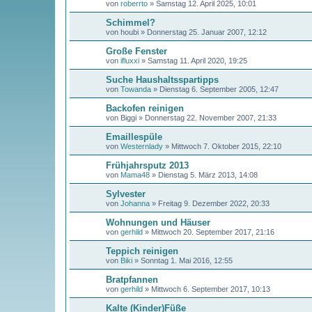
von
roberrto
»
Samstag 12. April 2025, 10:01
Schimmel?
von
houbi
»
Donnerstag 25. Januar 2007, 12:12
Große Fenster
von
ifluxxi
»
Samstag 11. April 2020, 19:25
Suche Haushaltsspartipps
von
Towanda
»
Dienstag 6. September 2005, 12:47
Backofen reinigen
von
Biggi
»
Donnerstag 22. November 2007, 21:33
Emaillespüle
von
Westernlady
»
Mittwoch 7. Oktober 2015, 22:10
Frühjahrsputz 2013
von
Mama48
»
Dienstag 5. März 2013, 14:08
Sylvester
von
Johanna
»
Freitag 9. Dezember 2022, 20:33
Wohnungen und Häuser
von
gerhild
»
Mittwoch 20. September 2017, 21:16
Teppich reinigen
von
Biki
»
Sonntag 1. Mai 2016, 12:55
Bratpfannen
von
gerhild
»
Mittwoch 6. September 2017, 10:13
Kalte (Kinder)Füße