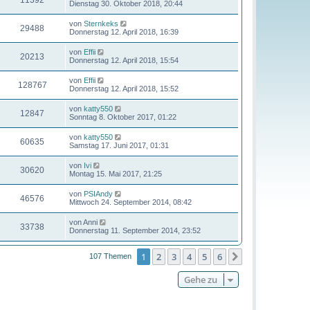
11392
Dienstag 30. Oktober 2018, 20:44
von
Sternkeks
29488
Donnerstag 12. April 2018, 16:39
von
Effii
20213
Donnerstag 12. April 2018, 15:54
von
Effii
128767
Donnerstag 12. April 2018, 15:52
von
katty550
12847
Sonntag 8. Oktober 2017, 01:22
von
katty550
60635
Samstag 17. Juni 2017, 01:31
von
Ivi
30620
Montag 15. Mai 2017, 21:25
von
PSIAndy
46576
Mittwoch 24. September 2014, 08:42
von
Anni
33738
Donnerstag 11. September 2014, 23:52
1
2
3
4
5
6
Nächste
107 Themen
Gehe zu