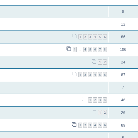
8
12
1
2
3
4
5
6
86
1
4
5
6
7
8
106
…
1
2
24
1
2
3
4
5
6
87
7
1
2
3
4
46
1
2
26
1
2
3
4
5
6
89