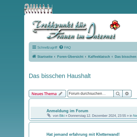
Schnellzugriff
FAQ
Startseite
Foren-Übersicht
Kaffeeklatsch
Das bisschen
Das bisschen Haushalt
Suche
Erw
Neues Thema
BEKANNTMACHUNGEN
Anmeldung im Forum
von
Biki
»
Donnerstag 12. Dezember 2024, 23:55
» in
N
THEMEN
Hat jemand erfahrung mit Kletterwand!