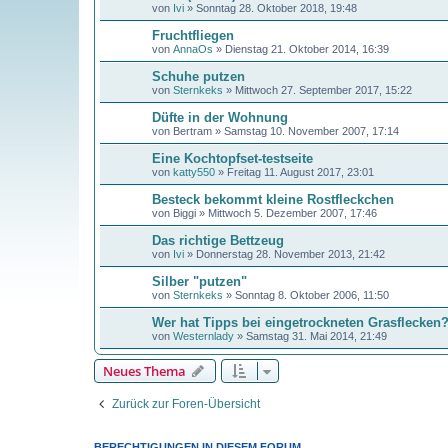
von
Ivi
»
Sonntag 28. Oktober 2018, 19:48
Fruchtfliegen
von
AnnaOs
»
Dienstag 21. Oktober 2014, 16:39
Schuhe putzen
von
Sternkeks
»
Mittwoch 27. September 2017, 15:22
Düfte in der Wohnung
von
Bertram
»
Samstag 10. November 2007, 17:14
Eine Kochtopfset-testseite
von
katty550
»
Freitag 11. August 2017, 23:01
Besteck bekommt kleine Rostfleckchen
von
Biggi
»
Mittwoch 5. Dezember 2007, 17:46
Das richtige Bettzeug
von
Ivi
»
Donnerstag 28. November 2013, 21:42
Silber "putzen"
von
Sternkeks
»
Sonntag 8. Oktober 2006, 11:50
Wer hat Tipps bei eingetrockneten Grasflecken
von
Westernlady
»
Samstag 31. Mai 2014, 21:49
Neues Thema
Zurück zur Foren-Übersicht
BERECHTIGUNGEN IN DIESEM FORUM