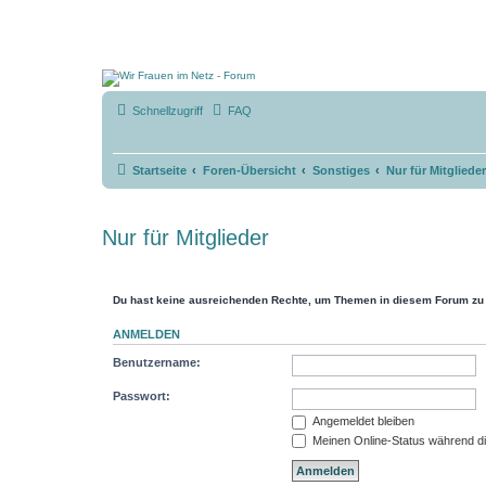
Schnellzugriff
FAQ
Startseite
Foren-Übersicht
Sonstiges
Nur für Mitglieder
Nur für Mitglieder
Du hast keine ausreichenden Rechte, um Themen in diesem Forum zu 
ANMELDEN
Benutzername:
Passwort:
Angemeldet bleiben
Meinen Online-Status während di