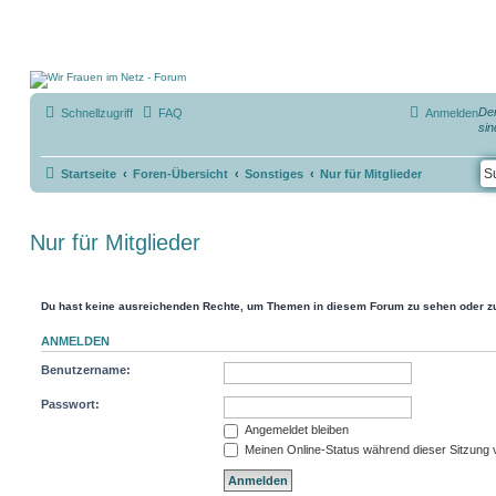
Der
Schnellzugriff
FAQ
Anmelden
sin
Startseite
Foren-Übersicht
Sonstiges
Nur für Mitglieder
Nur für Mitglieder
Du hast keine ausreichenden Rechte, um Themen in diesem Forum zu sehen oder zu
ANMELDEN
Benutzername:
Passwort:
Angemeldet bleiben
Meinen Online-Status während dieser Sitzung 