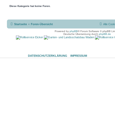
Diese Kategorie hat keine Foren.
Startseite
Foren-Übersicht
Alle Cook
Powered by
phpBB
® Forum Software © phpBB Lim
Deutsche Übersetzung durch
phpBB.de
DATENSCHUTZERKLÄRUNG
IMPRESSUM