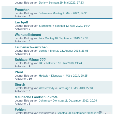
Letzter Beitrag von
Dorle
«
Sonntag 29. Mai 2022, 17:33
Frettchen
Letzter Beitrag von
Johanna
«
Montag 7. März 2022, 14:35
Antworten:
6
Ein Igel!
Letzter Beitrag von
Sternkeks
«
Sonntag 12. April 2020, 14:04
Antworten:
2
Walnusslieferant
Letzter Beitrag von
Ivi
«
Montag 16. September 2019, 12:32
Antworten:
8
Taubenschwänzchen
Letzter Beitrag von
gerhild
«
Montag 13. August 2018, 23:06
Antworten:
5
Schlaue Mäuse ???
Letzter Beitrag von
Biki
«
Mittwoch 18. Juli 2018, 21:24
Antworten:
4
Pferd
Letzter Beitrag von
Hedwig
«
Dienstag 4. März 2014, 20:25
Antworten:
10
Storch
Letzter Beitrag von
Westernlady
«
Samstag 11. Mai 2013, 22:34
Antworten:
6
Maurische Landschildkröte
Letzter Beitrag von
Johanna
«
Dienstag 11. Dezember 2012, 20:09
Antworten:
6
Fohlen
Letzter Beitrag von
cystuskraut
«
Sonntag 20. September 2009, 20:10
1
2