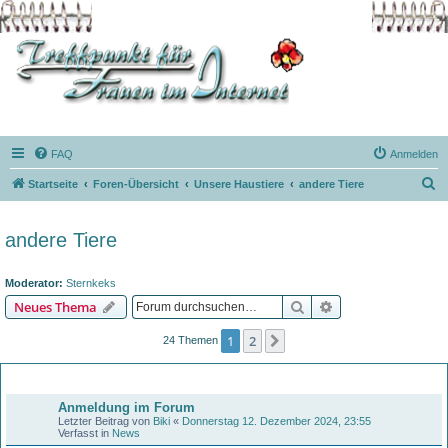
FAQ
Anmelden
S
Startseite
Foren-Übersicht
Unsere Haustiere
andere Tiere
u
c
andere Tiere
h
e
Moderator:
Sternkeks
Suche
Erweiterte Suche
Neues Thema
1
2
Nächste
24 Themen
Bekanntmachungen
Anmeldung im Forum
Letzter Beitrag von
Biki
«
Donnerstag 12. Dezember 2024, 23:55
Verfasst in
News