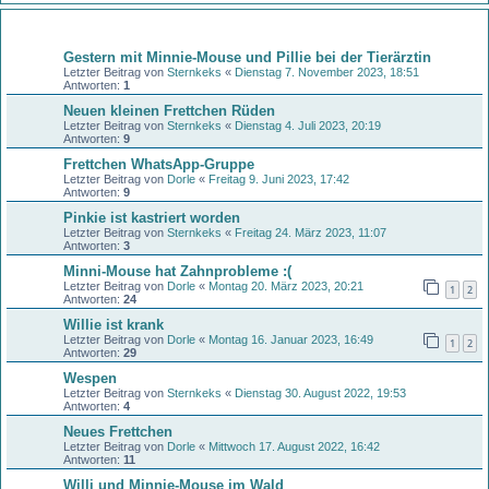
Themen
Gestern mit Minnie-Mouse und Pillie bei der Tierärztin
Letzter Beitrag von
Sternkeks
«
Dienstag 7. November 2023, 18:51
Antworten:
1
Neuen kleinen Frettchen Rüden
Letzter Beitrag von
Sternkeks
«
Dienstag 4. Juli 2023, 20:19
Antworten:
9
Frettchen WhatsApp-Gruppe
Letzter Beitrag von
Dorle
«
Freitag 9. Juni 2023, 17:42
Antworten:
9
Pinkie ist kastriert worden
Letzter Beitrag von
Sternkeks
«
Freitag 24. März 2023, 11:07
Antworten:
3
Minni-Mouse hat Zahnprobleme :(
Letzter Beitrag von
Dorle
«
Montag 20. März 2023, 20:21
1
2
Antworten:
24
Willie ist krank
Letzter Beitrag von
Dorle
«
Montag 16. Januar 2023, 16:49
1
2
Antworten:
29
Wespen
Letzter Beitrag von
Sternkeks
«
Dienstag 30. August 2022, 19:53
Antworten:
4
Neues Frettchen
Letzter Beitrag von
Dorle
«
Mittwoch 17. August 2022, 16:42
Antworten:
11
Willi und Minnie-Mouse im Wald