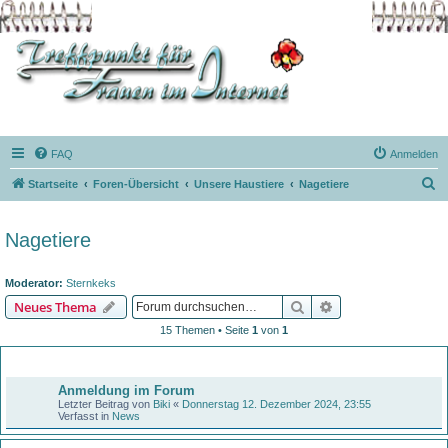
FAQ
Anmelden
S
Startseite
Foren-Übersicht
Unsere Haustiere
Nagetiere
u
c
Nagetiere
h
e
Moderator:
Sternkeks
Suche
Erweiterte Suche
Neues Thema
15 Themen • Seite
1
von
1
Bekanntmachungen
Anmeldung im Forum
Letzter Beitrag von
Biki
«
Donnerstag 12. Dezember 2024, 23:55
Verfasst in
News