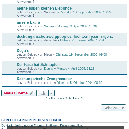
Antworten:
4
meine süßen kleinen Lieblinge
Letzter Beitrag von
Sandrine
«
Dienstag 18. September 2007, 10:25
Antworten:
2
unsere Laura
Letzter Beitrag von
Samira
«
Montag 23. April 2007, 15:30
Antworten:
6
dschungarische zwergpüppies..lool...ein paar fragen..
Letzter Beitrag von
dedische
«
Mittwoch 3. Januar 2007, 15:34
Antworten:
2
Degu´s
Letzter Beitrag von
Maggi
«
Dienstag 19. September 2006, 09:50
Antworten:
4
Der Hase hat Schnupfen
Letzter Beitrag von
Danny
«
Montag 4. April 2005, 13:23
Antworten:
3
Dschungarische Zwerghamster
Letzter Beitrag von
corare
«
Dienstag 5. Oktober 2004, 00:19
Neues Thema
15 Themen • Seite
1
von
1
Gehe zu
BERECHTIGUNGEN IN DIESEM FORUM
Du darfst
keine
neuen Themen in diesem Forum erstellen.