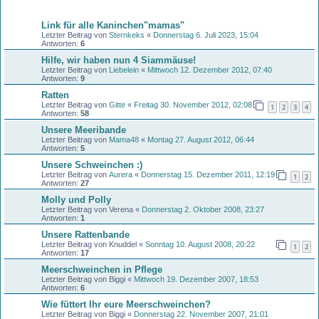
Themen
Link für alle Kaninchen"mamas"
Letzter Beitrag von
Sternkeks
«
Donnerstag 6. Juli 2023, 15:04
Antworten:
6
Hilfe, wir haben nun 4 Siammäuse!
Letzter Beitrag von
Liebelein
«
Mittwoch 12. Dezember 2012, 07:40
Antworten:
9
Ratten
Letzter Beitrag von
Gitte
«
Freitag 30. November 2012, 02:08
1
2
3
4
Antworten:
58
Unsere Meeribande
Letzter Beitrag von
Mama48
«
Montag 27. August 2012, 06:44
Antworten:
5
Unsere Schweinchen :)
Letzter Beitrag von
Aurera
«
Donnerstag 15. Dezember 2011, 12:19
1
2
Antworten:
27
Molly und Polly
Letzter Beitrag von
Verena
«
Donnerstag 2. Oktober 2008, 23:27
Antworten:
1
Unsere Rattenbande
Letzter Beitrag von
Knuddel
«
Sonntag 10. August 2008, 20:22
1
2
Antworten:
17
Meerschweinchen in Pflege
Letzter Beitrag von
Biggi
«
Mittwoch 19. Dezember 2007, 18:53
Antworten:
6
Wie füttert Ihr eure Meerschweinchen?
Letzter Beitrag von
Biggi
«
Donnerstag 22. November 2007, 21:01