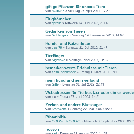
giftige Pflanzen für unsere Tiere
von
Mama48
»
Sonntag 27. April 2014, 17:37
Flughörnchen
von
gerhild
»
Mittwoch 14. Juni 2023, 23:06
Gedanken von Tieren
von
Goldengate
»
Sonntag 19. Dezember 2010, 14:07
Hunde- und Katzenfutter
von
sissi79
»
Samstag 21. Juli 2012, 21:47
Tierfänger
von
Nightlove
»
Montag 9. April 2007, 11:16
bemerkenswerte Erlebnisse mit Tieren
von
sasa_handmade
»
Freitag 4. März 2011, 19:16
mein hund und sein verband
von
Gitte
»
Dienstag 31. Juli 2012, 22:43
Webadressen für Tierbesitzer oder die es werden
von
joe
»
Freitag 27. Juni 2003, 14:21
Zecken und andere Blutsauger
von
Sternkeks
»
Sonntag 22. Mai 2005, 00:29
Pfotenhilfe
von
OOONicoleOOO76
»
Mittwoch 9. September 2009, 09:0
fressen
von
kivi
»
Dienstag 19. August 2003, 14:35