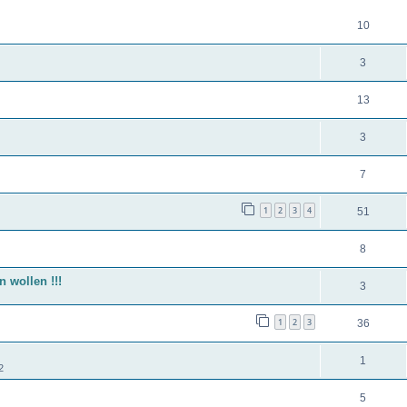
10
3
13
3
7
1
2
3
4
51
8
 wollen !!!
3
1
2
3
36
1
2
5