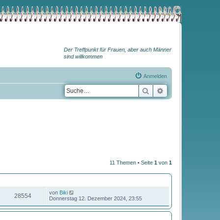
Der Treffpunkt für Frauen, aber auch Männer
sind willkommen
Anmelden
Suche
Erweiterte Suche
11 Themen • Seite
1
von
1
ZUGRIFFE
LETZTER BEITRAG
von
Biki
28554
Donnerstag 12. Dezember 2024, 23:55
ZUGRIFFE
LETZTER BEITRAG