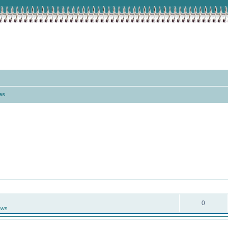
es
eiterte Suche
ANTWORTEN
0
ews
ANTWORTEN