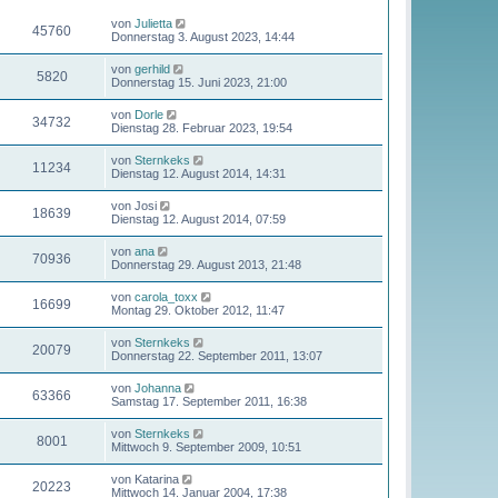
von
Julietta
45760
Donnerstag 3. August 2023, 14:44
von
gerhild
5820
Donnerstag 15. Juni 2023, 21:00
von
Dorle
34732
Dienstag 28. Februar 2023, 19:54
von
Sternkeks
11234
Dienstag 12. August 2014, 14:31
von
Josi
18639
Dienstag 12. August 2014, 07:59
von
ana
70936
Donnerstag 29. August 2013, 21:48
von
carola_toxx
16699
Montag 29. Oktober 2012, 11:47
von
Sternkeks
20079
Donnerstag 22. September 2011, 13:07
von
Johanna
63366
Samstag 17. September 2011, 16:38
von
Sternkeks
8001
Mittwoch 9. September 2009, 10:51
von
Katarina
20223
Mittwoch 14. Januar 2004, 17:38