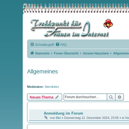
Schnellzugriff
FAQ
Startseite
Foren-Übersicht
Unsere Haustiere
Allgemein
Allgemeines
Moderator:
Sternkeks
Suche
Erw
Neues Thema
BEKANNTMACHUNGEN
Anmeldung im Forum
von
Biki
»
Donnerstag 12. Dezember 2024, 23:55
» in
N
THEMEN