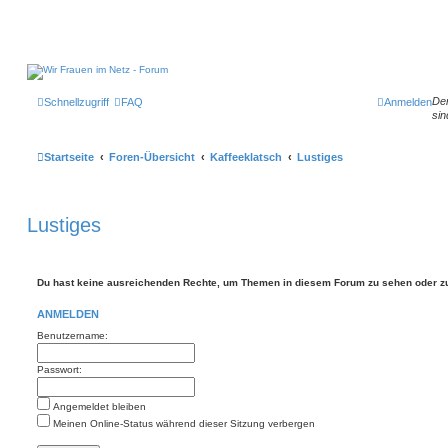
Der
Schnellzugriff
FAQ
Anmelden
sin
Startseite
Foren-Übersicht
Kaffeeklatsch
Lustiges
Lustiges
Du hast keine ausreichenden Rechte, um Themen in diesem Forum zu sehen oder zu
ANMELDEN
Benutzername:
Passwort:
Angemeldet bleiben
Meinen Online-Status während dieser Sitzung verbergen