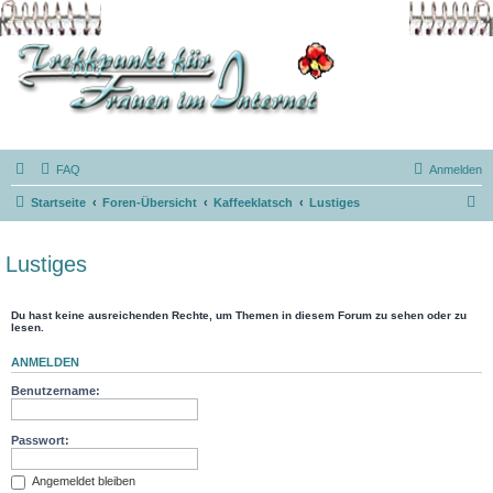
FAQ
Anmelden
S
Startseite
Foren-Übersicht
Kaffeeklatsch
Lustiges
u
c
Lustiges
h
e
Du hast keine ausreichenden Rechte, um Themen in diesem Forum zu sehen oder zu
lesen.
ANMELDEN
Benutzername:
Passwort:
Angemeldet bleiben