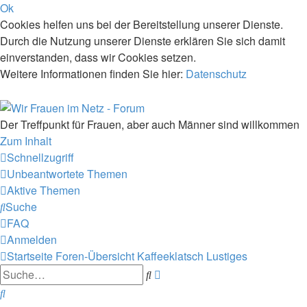
Ok
Cookies helfen uns bei der Bereitstellung unserer Dienste.
Durch die Nutzung unserer Dienste erklären Sie sich damit
einverstanden, dass wir Cookies setzen.
Weitere Informationen finden Sie hier:
Datenschutz
Der Treffpunkt für Frauen, aber auch Männer sind willkommen
Zum Inhalt
Schnellzugriff
Unbeantwortete Themen
Aktive Themen
Suche
FAQ
Anmelden
Startseite
Foren-Übersicht
Kaffeeklatsch
Lustiges
Erweiterte
Suche
Suche
Suche