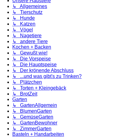
Unsere Haustiere
↳ Allgemeines
↳ Tierschutz
↳ Hunde
↳ Katzen
↳ Vögel
↳ Nagetiere
↳ andere Tiere
Kochen + Backen
↳ Gewußt wie!
↳ Die Vorspeise
↳ Die Hauptspeise
↳ Der krönende Abschluss
↳ ...und was gibt's zu Trinken?
↳ Plätzchen
↳ Torten + Kleingebäck
↳ BrotZeit
Garten
↳ GartenAllgemein
↳ BlumenGarten
↳ GemüseGarten
↳ GartenBewohner
↳ ZimmerGarten
Basteln + Handarbeiten