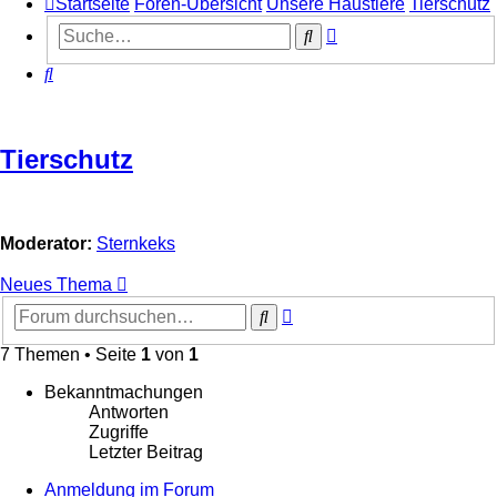
Startseite
Foren-Übersicht
Unsere Haustiere
Tierschutz
Erweiterte
Suche
Suche
Suche
Tierschutz
Moderator:
Sternkeks
Neues Thema
Erweiterte
Suche
Suche
7 Themen • Seite
1
von
1
Bekanntmachungen
Antworten
Zugriffe
Letzter Beitrag
Anmeldung im Forum