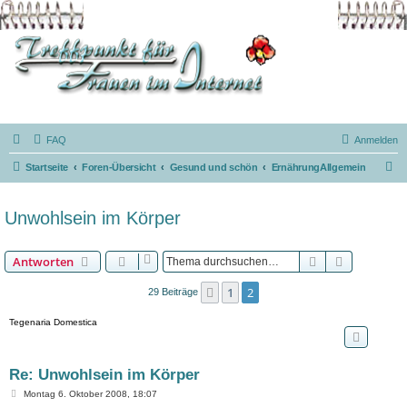
FAQ
Anmelden
S
Startseite
Foren-Übersicht
Gesund und schön
ErnährungAllgemein
u
c
Unwohlsein im Körper
h
e
Suche
Erweiterte
Antworten
1
2
Vorherige
29 Beiträge
Tegenaria Domestica
Re: Unwohlsein im Körper
B
Montag 6. Oktober 2008, 18:07
e