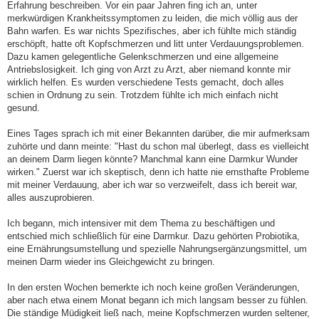
Erfahrung beschreiben. Vor ein paar Jahren fing ich an, unter
r
a
merkwürdigen Krankheitssymptomen zu leiden, die mich völlig aus der
g
Bahn warfen. Es war nichts Spezifisches, aber ich fühlte mich ständig
erschöpft, hatte oft Kopfschmerzen und litt unter Verdauungsproblemen.
Dazu kamen gelegentliche Gelenkschmerzen und eine allgemeine
Antriebslosigkeit. Ich ging von Arzt zu Arzt, aber niemand konnte mir
wirklich helfen. Es wurden verschiedene Tests gemacht, doch alles
schien in Ordnung zu sein. Trotzdem fühlte ich mich einfach nicht
gesund.
Eines Tages sprach ich mit einer Bekannten darüber, die mir aufmerksam
zuhörte und dann meinte: "Hast du schon mal überlegt, dass es vielleicht
an deinem Darm liegen könnte? Manchmal kann eine Darmkur Wunder
wirken." Zuerst war ich skeptisch, denn ich hatte nie ernsthafte Probleme
mit meiner Verdauung, aber ich war so verzweifelt, dass ich bereit war,
alles auszuprobieren.
Ich begann, mich intensiver mit dem Thema zu beschäftigen und
entschied mich schließlich für eine Darmkur. Dazu gehörten Probiotika,
eine Ernährungsumstellung und spezielle Nahrungsergänzungsmittel, um
meinen Darm wieder ins Gleichgewicht zu bringen.
In den ersten Wochen bemerkte ich noch keine großen Veränderungen,
aber nach etwa einem Monat begann ich mich langsam besser zu fühlen.
Die ständige Müdigkeit ließ nach, meine Kopfschmerzen wurden seltener,