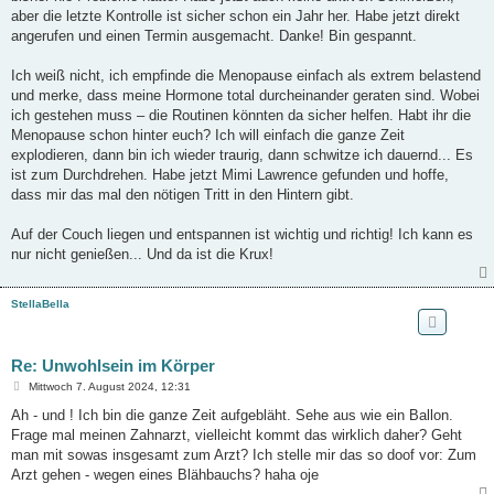
aber die letzte Kontrolle ist sicher schon ein Jahr her. Habe jetzt direkt
angerufen und einen Termin ausgemacht. Danke! Bin gespannt.
Ich weiß nicht, ich empfinde die Menopause einfach als extrem belastend
und merke, dass meine Hormone total durcheinander geraten sind. Wobei
ich gestehen muss – die Routinen könnten da sicher helfen. Habt ihr die
Menopause schon hinter euch? Ich will einfach die ganze Zeit
explodieren, dann bin ich wieder traurig, dann schwitze ich dauernd... Es
ist zum Durchdrehen. Habe jetzt Mimi Lawrence gefunden und hoffe,
dass mir das mal den nötigen Tritt in den Hintern gibt.
Auf der Couch liegen und entspannen ist wichtig und richtig! Ich kann es
nur nicht genießen... Und da ist die Krux!
StellaBella
Re: Unwohlsein im Körper
B
Mittwoch 7. August 2024, 12:31
e
i
Ah - und ! Ich bin die ganze Zeit aufgebläht. Sehe aus wie ein Ballon.
t
Frage mal meinen Zahnarzt, vielleicht kommt das wirklich daher? Geht
r
a
man mit sowas insgesamt zum Arzt? Ich stelle mir das so doof vor: Zum
g
Arzt gehen - wegen eines Blähbauchs? haha oje