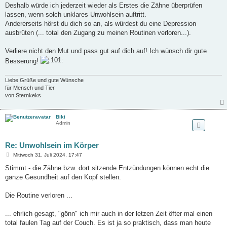
Deshalb würde ich jederzeit wieder als Erstes die Zähne überprüfen
lassen, wenn solch unklares Unwohlsein auftritt.
Andererseits hörst du dich so an, als würdest du eine Depression
ausbrüten (... total den Zugang zu meinen Routinen verloren...).
Verliere nicht den Mut und pass gut auf dich auf! Ich wünsch dir gute
Besserung!
Liebe Grüße und gute Wünsche
für Mensch und Tier
von Sternkeks
Biki
Admin
Re: Unwohlsein im Körper
B
Mittwoch 31. Juli 2024, 17:47
e
i
Stimmt - die Zähne bzw. dort sitzende Entzündungen können echt die
t
ganze Gesundheit auf den Kopf stellen.
r
a
g
Die Routine verloren ...
... ehrlich gesagt, "gönn" ich mir auch in der letzen Zeit öfter mal einen
total faulen Tag auf der Couch. Es ist ja so praktisch, dass man heute