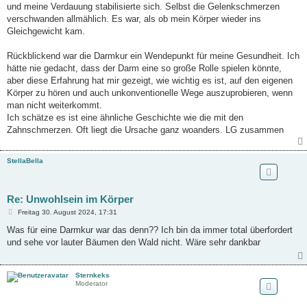
und meine Verdauung stabilisierte sich. Selbst die Gelenkschmerzen
verschwanden allmählich. Es war, als ob mein Körper wieder ins
Gleichgewicht kam.
Rückblickend war die Darmkur ein Wendepunkt für meine Gesundheit. Ich
hätte nie gedacht, dass der Darm eine so große Rolle spielen könnte,
aber diese Erfahrung hat mir gezeigt, wie wichtig es ist, auf den eigenen
Körper zu hören und auch unkonventionelle Wege auszuprobieren, wenn
man nicht weiterkommt.
Ich schätze es ist eine ähnliche Geschichte wie die mit den
Zahnschmerzen. Oft liegt die Ursache ganz woanders. LG zusammen
StellaBella
Re: Unwohlsein im Körper
B
Freitag 30. August 2024, 17:31
e
i
Was für eine Darmkur war das denn?? Ich bin da immer total überfordert
t
und sehe vor lauter Bäumen den Wald nicht. Wäre sehr dankbar
r
a
g
Sternkeks
Moderator