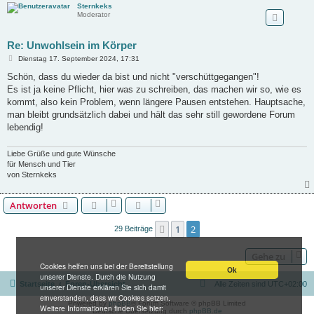
Sternkeks
Moderator
Re: Unwohlsein im Körper
B
Dienstag 17. September 2024, 17:31
e
i
Schön, dass du wieder da bist und nicht "verschüttgegangen"!
t
Es ist ja keine Pflicht, hier was zu schreiben, das machen wir so, wie es
r
a
kommt, also kein Problem, wenn längere Pausen entstehen. Hauptsache,
g
man bleibt grundsätzlich dabei und hält das sehr still gewordene Forum
lebendig!
Liebe Grüße und gute Wünsche
für Mensch und Tier
von Sternkeks
Antworten
1
2
Vorherige
29 Beiträge
Gehe zu
Cookies helfen uns bei der Bereitstellung
Ok
unserer Dienste. Durch die Nutzung
Startseite
Foren-Übersicht
Alle Zeiten sind
UTC+02:00
unserer Dienste erklären Sie sich damit
einverstanden, dass wir Cookies setzen.
Powered by
phpBB
® Forum Software © phpBB Limited
Weitere Informationen finden Sie hier:
Deutsche Übersetzung durch
phpBB.de