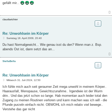
i
gefällt mir...
t
r
a
g
claudiarichter
Re: Unwohlsein im Körper
B
Samstag 18. April 2009, 20:40
e
i
Du hast Normalgewicht... Wie genau isst du den? Wenn man z. Bsp.
t
abends Ost ist, dann setzt das an...
r
a
g
StellaBella
Re: Unwohlsein im Körper
B
Mittwoch 31. Juli 2024, 12:50
e
i
Ich fühle mich auch seit geraumer Zeit mega unwohl in meinem Körper..
t
Haarausfall, Menopause, Gewichtszunahme.. Irgendwie ist der Wurm
r
a
drin.. Und das jetzt schon so lange. Hab momentan auch leider total den
g
Zugang zu meinen Routinen verloren und kann machen was ich will - die
Pfunde purzeln einfach nicht. OBWOHL ich mich relativ viel bewege..
Verstehe das gar nicht