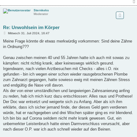
Sternkeks
Moderator
Re: Unwohlsein im Körper
B
Mittwoch 31. Juli 2024, 16:47
e
i
Meine Frage könnte dir etwas merkwürdig vorkommen: Sind deine Zähne
t
in Ordnung???
r
a
g
Genau zwischen meinen 40 und 55 Jahren hatte ich auch mit sowas zu
kämpfen: nicht richtig krank, aber keineswegs wirklich gesund.
Irgendwann, nach vielen Arztbesuchen mit Checks - alles i.O. nix
gefunden - bin ich wegen einer schon wieder rausgebrochenen Plombe
zum Zahnarzt gegangen, hatte sowieso ewig mit meinen Zähnen Stress
und endgültig die Nase voll davon.
Als der von einer umständlichen und langwierigen Zahnsanierung anfing
zu reden, hab ich mich kurz dazu entschlossen: Alles raus und Prothese!
Der Doc war entsetzt und weigerte sich zu Anfang. Aber als ich ihm
erklärte, dass ich sicher jemand finde, der dieses Geld gern verdienen
würde, hat er nachgegeben und drei Wochen später ging es mir blendend.
Ich bin bis auf Corona seitdem nicht mehr krank gewesen. Gut, ein
unbemerkter Leistenbruch hatte einen Darmverschluss verursacht, aber
nach dieser O.P. war ich auch schnell wieder auf den Beinen.