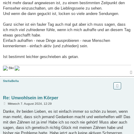
nicht mehr darauf angewiesen ist, zu einem bestimmten Zeitpunkt den
Fernseher einzuschalten, um die Lieblingsserie zu sehen.
Und wenn die dann geguckt ist, locken so viele andere Sendungen.
Ganz sicher ist ein fauler Tag auch mal gut aber ich muss sagen, dass
ich mich viel zufriedener fühle, wenn ich mich aufraffe und an diesem Tag
etwas geschafft habe.
Einfach aufraffen - neue Dinge ausprobieren - neue Menschen
kennenlernen - einfach aktiv (und zufrieden) sein.
Ist bestimmt leichter geschrieben als getan.
Biki
StellaBella
Re: Unwohlsein im Körper
B
Mittwoch 7. August 2024, 12:29
e
i
Danke, ihr beiden Lieben, es ist einfach immer so schön zu lesen, wenn
t
man merkt, dass sich jemand Gedanken macht und weiterhelfen will! Das
r
a
mit den Zähnen ist ja irre! Habe ich so noch nie gehört! Muss aber auch
g
sagen, dass ich genetisch richtig Glück mit meinen Zähnen habe und
bisher nie Probleme hatte. Habe jetzt auch keine aktiven Schmerzen,