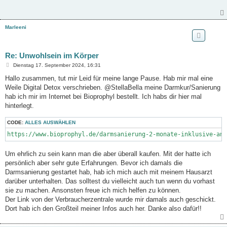
r
a
g
Marleeni
Re: Unwohlsein im Körper
B
Dienstag 17. September 2024, 16:31
e
i
Hallo zusammen, tut mir Leid für meine lange Pause. Hab mir mal eine
t
Weile Digital Detox verschrieben. @StellaBella meine Darmkur/Sanierung
r
a
hab ich mir im Internet bei Bioprophyl bestellt. Ich habs dir hier mal
g
hinterlegt.
CODE:
ALLES AUSWÄHLEN
https://www.bioprophyl.de/darmsanierung-2-monate-inklusive-anl
Um ehrlich zu sein kann man die aber überall kaufen. Mit der hatte ich
persönlich aber sehr gute Erfahrungen. Bevor ich damals die
Darmsanierung gestartet hab, hab ich mich auch mit meinem Hausarzt
darüber unterhalten. Das solltest du vielleicht auch tun wenn du vorhast
sie zu machen. Ansonsten freue ich mich helfen zu können.
Der Link von der Verbraucherzentrale wurde mir damals auch geschickt.
Dort hab ich den Großteil meiner Infos auch her. Danke also dafür!!