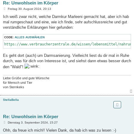
Re: Unwohlsein im Körper
B
Freitag 30. August 2024, 20:13
e
i
Ich weiß zwar nicht, welche Darmkur Marleeni gemacht hat, aber ich hab
t
mal rumgeschaut und eine, wie ich finde, sehr aufschlussreiche und gut
r
a
verständliche Erklärungen hier gefunden:
g
CODE:
ALLES AUSWÄHLEN
https://www.verbraucherzentrale.de/wissen/lebensmittel/nahrung
Es geht dort (auch) um Darmsanierung. Vielleicht liest du dir mal in Ruhe
durch, was für dich von Interesse ist, und siehst dann etwas besser durch
den "Wald"!
Liebe Grüße und gute Wünsche
für Mensch und Tier
von Sternkeks
StellaBella
Re: Unwohlsein im Körper
B
Dienstag 3. September 2024, 15:27
e
i
Ohh, da freue ich mich!! Vielen Dank, da hab ich was zu lesen :-)
t