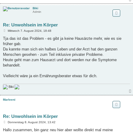
Biki
Admin
Re: Unwohlsein im Körper
B
Mittwoch 7. August 2024, 18:48
e
i
Tja das ist das Problem - es gibt ja keine Hausärzte mehr, wie es sie
t
früher gab.
r
a
Da kannte man sich ein halbes Leben und der Arzt hat den ganzen
g
Menschen gesehen - zum Teil inklusive privater Probleme.
Heute geht man zum Hausarzt und dort werden nur die Symptome
behandelt.
Vielleicht wäre ja ein Ernährungsberater etwas für dich.
Biki
Marleeni
Re: Unwohlsein im Körper
B
Donnerstag 8. August 2024, 13:42
e
i
Hallo zusammen, bin ganz neu hier aber wollte direkt mal meine
t