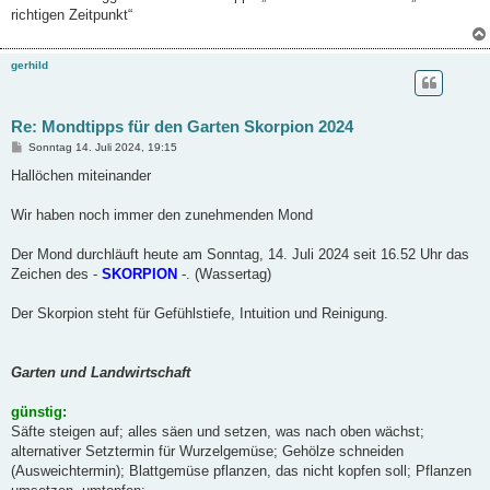
richtigen Zeitpunkt“
gerhild
Re: Mondtipps für den Garten Skorpion 2024
B
Sonntag 14. Juli 2024, 19:15
e
i
Hallöchen miteinander
t
r
a
Wir haben noch immer den zunehmenden Mond
g
Der Mond durchläuft heute am Sonntag, 14. Juli 2024 seit 16.52 Uhr das
Zeichen des -
SKORPION
-. (Wassertag)
Der Skorpion steht für Gefühlstiefe, Intuition und Reinigung.
Garten und Landwirtschaft
günstig:
Säfte steigen auf; alles säen und setzen, was nach oben wächst;
alternativer Setztermin für Wurzelgemüse; Gehölze schneiden
(Ausweichtermin); Blattgemüse pflanzen, das nicht kopfen soll; Pflanzen