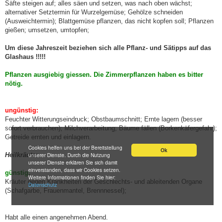
Säfte steigen auf; alles säen und setzen, was nach oben wächst;
alternativer Setztermin für Wurzelgemüse; Gehölze schneiden
(Ausweichtermin); Blattgemüse pflanzen, das nicht kopfen soll; Pflanzen
gießen; umsetzen, umtopfen;
Um diese Jahreszeit beziehen sich alle Pflanz- und Sätipps auf das
Glashaus !!!!!
Pflanzen ausgiebig giessen. Die Zimmerpflanzen haben es bitter
nötig.
ungünstig:
Feuchter Witterungseindruck; Obstbaumschnitt; Ernte lagern (besser
sofort verbrauchen); Milchverarbeitung; Bäume fällen (Borkenkäfergefahr);
Getreide ernten und einlagern.
Cookies helfen uns bei der Bereitstellung
Ok
Heilkräuter
unserer Dienste. Durch die Nutzung
unserer Dienste erklären Sie sich damit
einverstanden, dass wir Cookies setzen.
günstig:
Weitere Informationen finden Sie hier:
Kräuter gegen Krankheiten der Geschlechts- und ableitenden Organe
Datenschutz
(Schafgarbe, Frauenmantel, Brennnessel);
Habt alle einen angenehmen Abend.