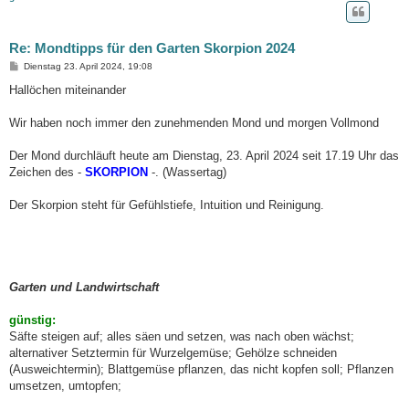
Re: Mondtipps für den Garten Skorpion 2024
B
Dienstag 23. April 2024, 19:08
e
i
Hallöchen miteinander
t
r
a
Wir haben noch immer den zunehmenden Mond und morgen Vollmond
g
Der Mond durchläuft heute am Dienstag, 23. April 2024 seit 17.19 Uhr das
Zeichen des -
SKORPION
-. (Wassertag)
Der Skorpion steht für Gefühlstiefe, Intuition und Reinigung.
Garten und Landwirtschaft
günstig:
Säfte steigen auf; alles säen und setzen, was nach oben wächst;
alternativer Setztermin für Wurzelgemüse; Gehölze schneiden
(Ausweichtermin); Blattgemüse pflanzen, das nicht kopfen soll; Pflanzen
umsetzen, umtopfen;