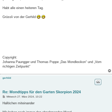
Habt alle einen heiteren Tag.
Grüssli von der Gerhild
Copyright:
Johanna Paungger und Thomas Poppe „Das Mondlexikon“ und „Vom
richtigen Zeitpunkt“
gerhild
Re: Mondtipps für den Garten Skorpion 2024
B
Mittwoch 27. März 2024, 10:22
e
i
Hallöchen miteinander
t
r
a