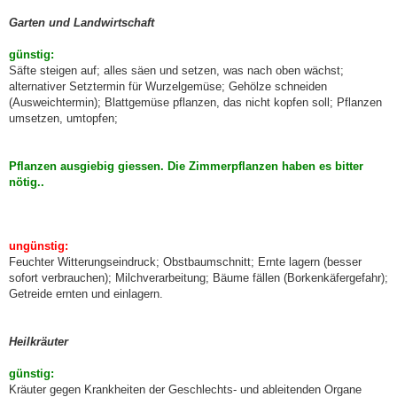
Garten und Landwirtschaft
günstig:
Säfte steigen auf; alles säen und setzen, was nach oben wächst;
alternativer Setztermin für Wurzelgemüse; Gehölze schneiden
(Ausweichtermin); Blattgemüse pflanzen, das nicht kopfen soll; Pflanzen
umsetzen, umtopfen;
Pflanzen ausgiebig giessen. Die Zimmerpflanzen haben es bitter
nötig..
ungünstig:
Feuchter Witterungseindruck; Obstbaumschnitt; Ernte lagern (besser
sofort verbrauchen); Milchverarbeitung; Bäume fällen (Borkenkäfergefahr);
Getreide ernten und einlagern.
Heilkräuter
günstig:
Kräuter gegen Krankheiten der Geschlechts- und ableitenden Organe