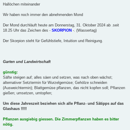
i
Hallöchen miteinander
t
r
a
Wir haben noch immer den abnehmenden Mond
g
Der Mond durchläuft heute am Donnerstag, 31. Oktober 2024 ab .seit
18.25 Uhr das Zeichen des -
SKORPION
-. (Wassertag)
Der Skorpion steht für Gefühlstiefe, Intuition und Reinigung.
Garten und Landwirtschaft
günstig:
Säfte steigen auf; alles säen und setzen, was nach oben wächst;
alternativer Setztermin für Wurzelgemüse; Gehölze schneiden
(Ausweichtermin); Blattgemüse pflanzen, das nicht kopfen soll; Pflanzen
gießen; umsetzen, umtopfen;
Um diese Jahreszeit beziehen sich alle Pflanz- und Sätipps auf das
Glashaus !!!!!
Pflanzen ausgiebig giessen. Die Zimmerpflanzen haben es bitter
nötig.