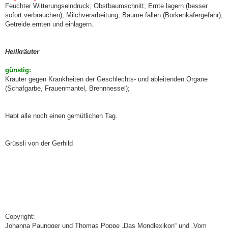
Feuchter Witterungseindruck; Obstbaumschnitt; Ernte lagern (besser
sofort verbrauchen); Milchverarbeitung; Bäume fällen (Borkenkäfergefahr);
Getreide ernten und einlagern.
Heilkräuter
günstig:
Kräuter gegen Krankheiten der Geschlechts- und ableitenden Organe
(Schafgarbe, Frauenmantel, Brennnessel);
Habt alle noch einen gemütlichen Tag.
Grüssli von der Gerhild
Copyright:
Johanna Paungger und Thomas Poppe „Das Mondlexikon“ und „Vom