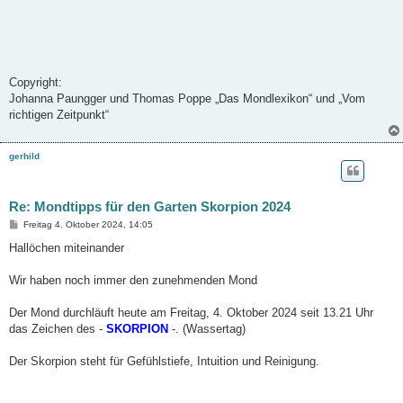
Copyright:
Johanna Paungger und Thomas Poppe „Das Mondlexikon“ und „Vom
richtigen Zeitpunkt“
gerhild
Re: Mondtipps für den Garten Skorpion 2024
B
Freitag 4. Oktober 2024, 14:05
e
i
Hallöchen miteinander
t
r
a
Wir haben noch immer den zunehmenden Mond
g
Der Mond durchläuft heute am Freitag, 4. Oktober 2024 seit 13.21 Uhr
das Zeichen des -
SKORPION
-. (Wassertag)
Der Skorpion steht für Gefühlstiefe, Intuition und Reinigung.