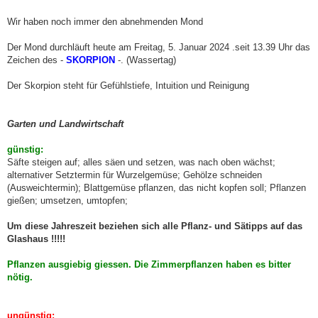
t
r
a
Wir haben noch immer den abnehmenden Mond
g
Der Mond durchläuft heute am Freitag, 5. Januar 2024 .seit 13.39 Uhr das
Zeichen des -
SKORPION
-. (Wassertag)
Der Skorpion steht für Gefühlstiefe, Intuition und Reinigung
Garten und Landwirtschaft
günstig:
Säfte steigen auf; alles säen und setzen, was nach oben wächst;
alternativer Setztermin für Wurzelgemüse; Gehölze schneiden
(Ausweichtermin); Blattgemüse pflanzen, das nicht kopfen soll; Pflanzen
gießen; umsetzen, umtopfen;
Um diese Jahreszeit beziehen sich alle Pflanz- und Sätipps auf das
Glashaus !!!!!
Pflanzen ausgiebig giessen. Die Zimmerpflanzen haben es bitter
nötig.
ungünstig: