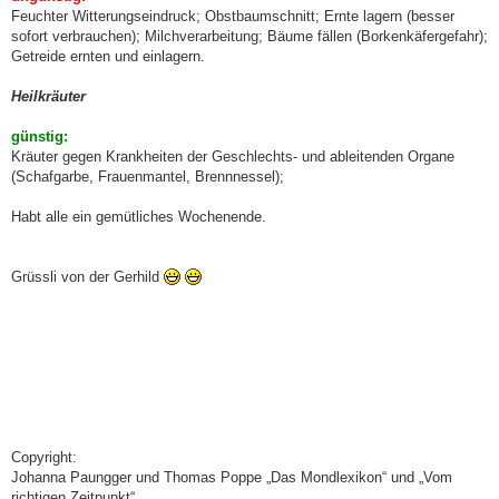
Feuchter Witterungseindruck; Obstbaumschnitt; Ernte lagern (besser
sofort verbrauchen); Milchverarbeitung; Bäume fällen (Borkenkäfergefahr);
Getreide ernten und einlagern.
Heilkräuter
günstig:
Kräuter gegen Krankheiten der Geschlechts- und ableitenden Organe
(Schafgarbe, Frauenmantel, Brennnessel);
Habt alle ein gemütliches Wochenende.
Grüssli von der Gerhild
Copyright:
Johanna Paungger und Thomas Poppe „Das Mondlexikon“ und „Vom
richtigen Zeitpunkt“