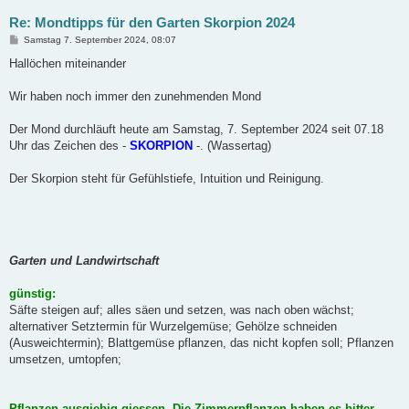
Re: Mondtipps für den Garten Skorpion 2024
B
Samstag 7. September 2024, 08:07
e
i
Hallöchen miteinander
t
r
a
Wir haben noch immer den zunehmenden Mond
g
Der Mond durchläuft heute am Samstag, 7. September 2024 seit 07.18
Uhr das Zeichen des -
SKORPION
-. (Wassertag)
Der Skorpion steht für Gefühlstiefe, Intuition und Reinigung.
Garten und Landwirtschaft
günstig:
Säfte steigen auf; alles säen und setzen, was nach oben wächst;
alternativer Setztermin für Wurzelgemüse; Gehölze schneiden
(Ausweichtermin); Blattgemüse pflanzen, das nicht kopfen soll; Pflanzen
umsetzen, umtopfen;
Pflanzen ausgiebig giessen. Die Zimmerpflanzen haben es bitter