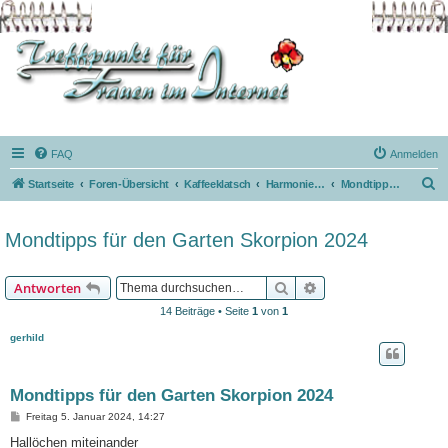
FAQ
Anmelden
S
Startseite
Foren-Übersicht
Kaffeeklatsch
Harmonie mit dem Mond
Mondtipps für Garten und Landwirtschaft
u
c
Mondtipps für den Garten Skorpion 2024
h
e
Suche
Erweiterte Suche
Antworten
14 Beiträge • Seite
1
von
1
gerhild
Mondtipps für den Garten Skorpion 2024
B
Freitag 5. Januar 2024, 14:27
e
i
Hallöchen miteinander