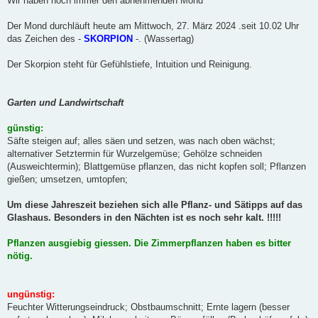
Wir haben noch immer den abnehmenden Mond
g
Der Mond durchläuft heute am Mittwoch, 27. März 2024 .seit 10.02 Uhr
das Zeichen des -
SKORPION
-. (Wassertag)
Der Skorpion steht für Gefühlstiefe, Intuition und Reinigung.
Garten und Landwirtschaft
günstig:
Säfte steigen auf; alles säen und setzen, was nach oben wächst;
alternativer Setztermin für Wurzelgemüse; Gehölze schneiden
(Ausweichtermin); Blattgemüse pflanzen, das nicht kopfen soll; Pflanzen
gießen; umsetzen, umtopfen;
Um diese Jahreszeit beziehen sich alle Pflanz- und Sätipps auf das
Glashaus. Besonders in den Nächten ist es noch sehr kalt. !!!!!
Pflanzen ausgiebig giessen. Die Zimmerpflanzen haben es bitter
nötig.
ungünstig:
Feuchter Witterungseindruck; Obstbaumschnitt; Ernte lagern (besser