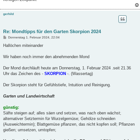
gerhild
Re: Mondtipps für den Garten Skorpion 2024
B
Donnerstag 1. Februar 2024, 22:04
e
i
Hallöchen miteinander
t
r
a
Wir haben noch immer den abnehmenden Mond
g
Der Mond durchläuft heute am Donnerstag, 1. Februar 2024 .seit 21.36
Uhr das Zeichen des -
SKORPION
-. (Wassertag)
Der Skorpion steht für Gefühlstiefe, Intuition und Reinigung.
Garten und Landwirtschaft
günstig:
Säfte steigen auf; alles säen und setzen, was nach oben wächst;
alternativer Setztermin für Wurzelgemüse; Gehölze schneiden
(Ausweichtermin); Blattgemüse pflanzen, das nicht kopfen soll; Pflanzen
gießen; umsetzen, umtopfen;