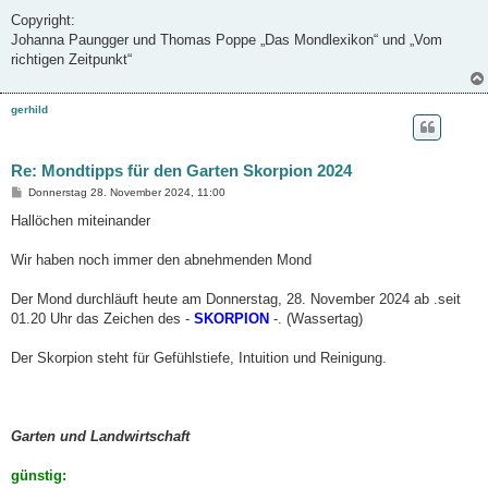
Copyright:
Johanna Paungger und Thomas Poppe „Das Mondlexikon“ und „Vom
richtigen Zeitpunkt“
gerhild
Re: Mondtipps für den Garten Skorpion 2024
B
Donnerstag 28. November 2024, 11:00
e
i
Hallöchen miteinander
t
r
a
Wir haben noch immer den abnehmenden Mond
g
Der Mond durchläuft heute am Donnerstag, 28. November 2024 ab .seit
01.20 Uhr das Zeichen des -
SKORPION
-. (Wassertag)
Der Skorpion steht für Gefühlstiefe, Intuition und Reinigung.
Garten und Landwirtschaft
günstig: