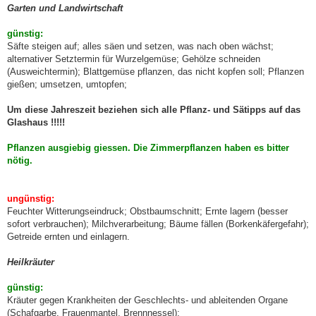
Garten und Landwirtschaft
günstig:
Säfte steigen auf; alles säen und setzen, was nach oben wächst;
alternativer Setztermin für Wurzelgemüse; Gehölze schneiden
(Ausweichtermin); Blattgemüse pflanzen, das nicht kopfen soll; Pflanzen
gießen; umsetzen, umtopfen;
Um diese Jahreszeit beziehen sich alle Pflanz- und Sätipps auf das
Glashaus !!!!!
Pflanzen ausgiebig giessen. Die Zimmerpflanzen haben es bitter
nötig.
ungünstig:
Feuchter Witterungseindruck; Obstbaumschnitt; Ernte lagern (besser
sofort verbrauchen); Milchverarbeitung; Bäume fällen (Borkenkäfergefahr);
Getreide ernten und einlagern.
Heilkräuter
günstig:
Kräuter gegen Krankheiten der Geschlechts- und ableitenden Organe
(Schafgarbe, Frauenmantel, Brennnessel);