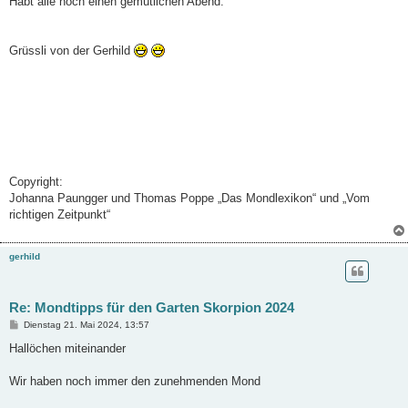
Habt alle noch einen gemütlichen Abend.
Grüssli von der Gerhild
Copyright:
Johanna Paungger und Thomas Poppe „Das Mondlexikon“ und „Vom
richtigen Zeitpunkt“
gerhild
Re: Mondtipps für den Garten Skorpion 2024
B
Dienstag 21. Mai 2024, 13:57
e
i
Hallöchen miteinander
t
r
a
Wir haben noch immer den zunehmenden Mond
g