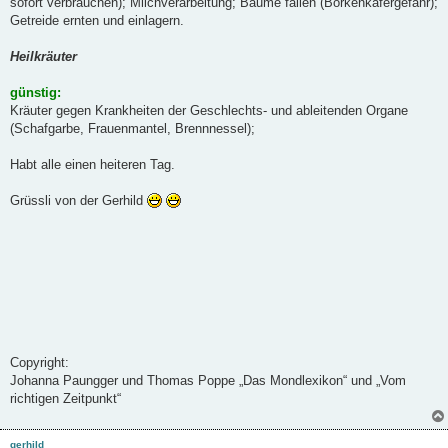
sofort verbrauchen); Milchverarbeitung; Bäume fällen (Borkenkäfergefahr);
Getreide ernten und einlagern.
Heilkräuter
günstig:
Kräuter gegen Krankheiten der Geschlechts- und ableitenden Organe
(Schafgarbe, Frauenmantel, Brennnessel);
Habt alle einen heiteren Tag.
Grüssli von der Gerhild
Copyright:
Johanna Paungger und Thomas Poppe „Das Mondlexikon“ und „Vom
richtigen Zeitpunkt“
gerhild