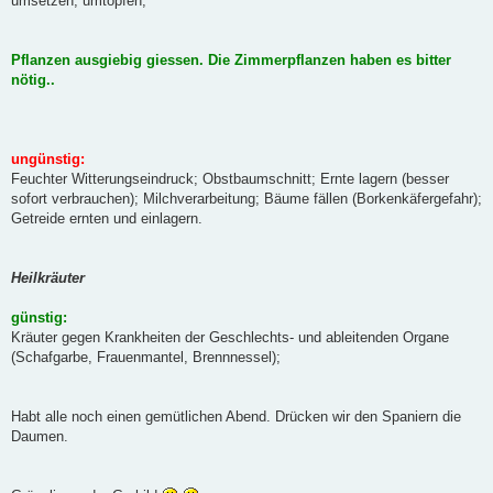
umsetzen, umtopfen;
Pflanzen ausgiebig giessen. Die Zimmerpflanzen haben es bitter
nötig..
ungünstig:
Feuchter Witterungseindruck; Obstbaumschnitt; Ernte lagern (besser
sofort verbrauchen); Milchverarbeitung; Bäume fällen (Borkenkäfergefahr);
Getreide ernten und einlagern.
Heilkräuter
günstig:
Kräuter gegen Krankheiten der Geschlechts- und ableitenden Organe
(Schafgarbe, Frauenmantel, Brennnessel);
Habt alle noch einen gemütlichen Abend. Drücken wir den Spaniern die
Daumen.