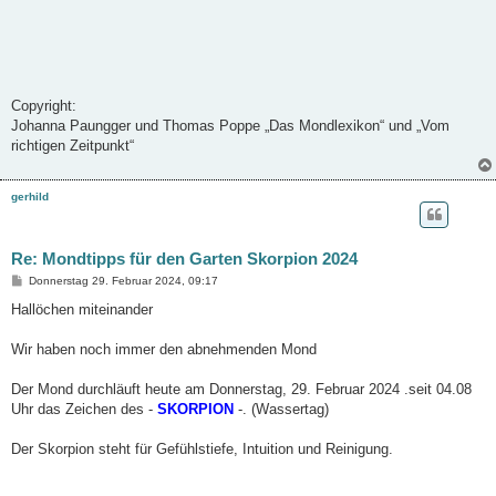
Copyright:
Johanna Paungger und Thomas Poppe „Das Mondlexikon“ und „Vom
richtigen Zeitpunkt“
gerhild
Re: Mondtipps für den Garten Skorpion 2024
B
Donnerstag 29. Februar 2024, 09:17
e
i
Hallöchen miteinander
t
r
a
Wir haben noch immer den abnehmenden Mond
g
Der Mond durchläuft heute am Donnerstag, 29. Februar 2024 .seit 04.08
Uhr das Zeichen des -
SKORPION
-. (Wassertag)
Der Skorpion steht für Gefühlstiefe, Intuition und Reinigung.