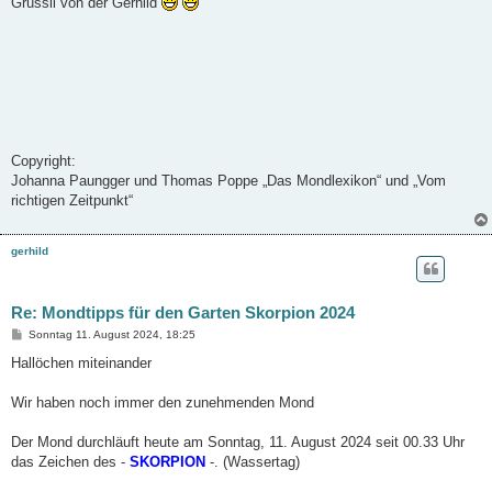
Grüssli von der Gerhild
Copyright:
Johanna Paungger und Thomas Poppe „Das Mondlexikon“ und „Vom
richtigen Zeitpunkt“
gerhild
Re: Mondtipps für den Garten Skorpion 2024
B
Sonntag 11. August 2024, 18:25
e
i
Hallöchen miteinander
t
r
a
Wir haben noch immer den zunehmenden Mond
g
Der Mond durchläuft heute am Sonntag, 11. August 2024 seit 00.33 Uhr
das Zeichen des -
SKORPION
-. (Wassertag)