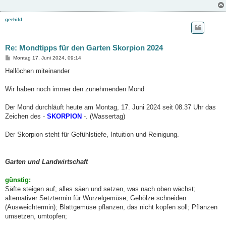
gerhild
Re: Mondtipps für den Garten Skorpion 2024
B
Montag 17. Juni 2024, 09:14
e
i
Hallöchen miteinander
t
r
a
Wir haben noch immer den zunehmenden Mond
g
Der Mond durchläuft heute am Montag, 17. Juni 2024 seit 08.37 Uhr das
Zeichen des -
SKORPION
-. (Wassertag)
Der Skorpion steht für Gefühlstiefe, Intuition und Reinigung.
Garten und Landwirtschaft
günstig:
Säfte steigen auf; alles säen und setzen, was nach oben wächst;
alternativer Setztermin für Wurzelgemüse; Gehölze schneiden
(Ausweichtermin); Blattgemüse pflanzen, das nicht kopfen soll; Pflanzen
umsetzen, umtopfen;