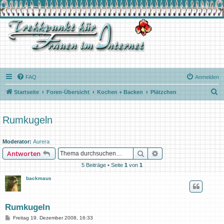
FAQ
Anmelden
S
Startseite
Foren-Übersicht
Kochen + Backen
Plätzchen
u
c
Rumkugeln
h
e
Moderator:
Aurera
Suche
Erweiterte Suche
Antworten
5 Beiträge • Seite
1
von
1
backmaus
Rumkugeln
B
Freitag 19. Dezember 2008, 16:33
e