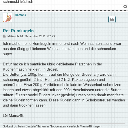
schmeckt köstlich
Mama48
Re: Rumkugeln
B
Mittwoch 14. Dezember 2011, 07:29
e
i
Ich mache meine Rumkugeln immer erst nach Weihnachten....und zwar
t
aus den übrig gebliebenen Weihnachtsplätzchen und die schmecken
r
a
super.
g
Dafür hacke ich sämtliche übrig gebliebene Plätzchen in der
Küchenmaschine klein, in Brösel.
Die Butter (ca. 100g, kommt auf die Menge der Brösel an) wird dann
schaumig gerührt, 2 Eßl. Rum und 2 Eßl. Kakao zugeben und
unterrühren. Etwa 200 g Zartbitterschokolade im Wasserbad schmelzen
lassen und etwas abgekühlt mit den 200g Haselnüssen unter die Butter
rühren. Zuletzt soviel Puderzucker (gesiebt) unterkneten damit man feste
kleine Kugeln formen kann. Diese Kugeln dann in Schokostreusel wenden
und dann trocknen lassen.
LG Mama48.
Solltest du beim Basteln/Nähen in Not geraten - einfach Mama48 fragen.