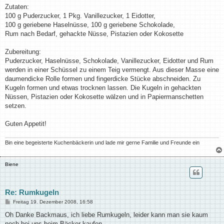
i
Zutaten:
t
100 g Puderzucker, 1 Pkg. Vanillezucker, 1 Eidotter,
r
a
100 g geriebene Haselnüsse, 100 g geriebene Schokolade,
g
Rum nach Bedarf, gehackte Nüsse, Pistazien oder Kokosette
Zubereitung:
Puderzucker, Haselnüsse, Schokolade, Vanillezucker, Eidotter und Rum
werden in einer Schüssel zu einem Teig vermengt. Aus dieser Masse eine
daumendicke Rolle formen und fingerdicke Stücke abschneiden. Zu
Kugeln formen und etwas trocknen lassen. Die Kugeln in gehackten
Nüssen, Pistazien oder Kokosette wälzen und in Papiermanschetten
setzen.
Guten Appetit!
Bin eine begeisterte Kuchenbäckerin und lade mir gerne Familie und Freunde ein
Biene
Re: Rumkugeln
B
Freitag 19. Dezember 2008, 16:58
e
i
Oh Danke Backmaus, ich liebe Rumkugeln, leider kann man sie kaum
t
noch bei uns beim Bäcker kaufen.