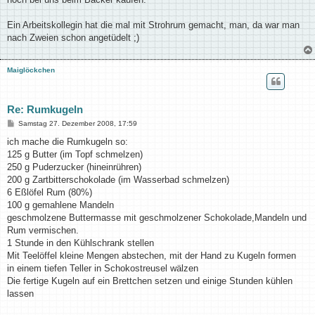
r
a
g
Ein Arbeitskollegin hat die mal mit Strohrum gemacht, man, da war man
nach Zweien schon angetüdelt ;)
Maiglöckchen
Re: Rumkugeln
B
Samstag 27. Dezember 2008, 17:59
e
i
ich mache die Rumkugeln so:
t
125 g Butter (im Topf schmelzen)
r
a
250 g Puderzucker (hineinrühren)
g
200 g Zartbitterschokolade (im Wasserbad schmelzen)
6 Eßlöfel Rum (80%)
100 g gemahlene Mandeln
geschmolzene Buttermasse mit geschmolzener Schokolade,Mandeln und
Rum vermischen.
1 Stunde in den Kühlschrank stellen
Mit Teelöffel kleine Mengen abstechen, mit der Hand zu Kugeln formen
in einem tiefen Teller in Schokostreusel wälzen
Die fertige Kugeln auf ein Brettchen setzen und einige Stunden kühlen
lassen