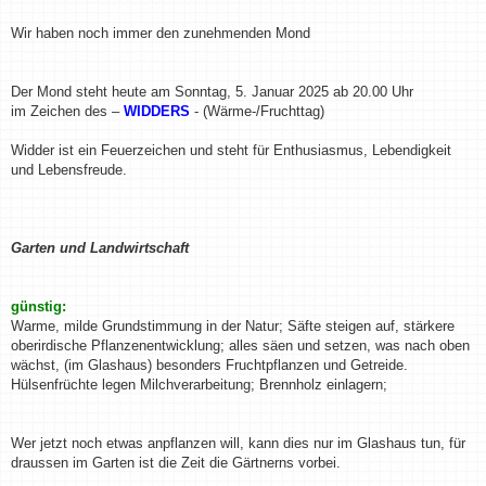
t
r
a
Wir haben noch immer den zunehmenden Mond
g
Der Mond steht heute am Sonntag, 5. Januar 2025 ab 20.00 Uhr
im Zeichen des –
WIDDERS
- (Wärme-/Fruchttag)
Widder ist ein Feuerzeichen und steht für Enthusiasmus, Lebendigkeit
und Lebensfreude.
Garten und Landwirtschaft
günstig:
Warme, milde Grundstimmung in der Natur; Säfte steigen auf, stärkere
oberirdische Pflanzenentwicklung; alles säen und setzen, was nach oben
wächst, (im Glashaus) besonders Fruchtpflanzen und Getreide.
Hülsenfrüchte legen Milchverarbeitung; Brennholz einlagern;
Wer jetzt noch etwas anpflanzen will, kann dies nur im Glashaus tun, für
draussen im Garten ist die Zeit die Gärtnerns vorbei.