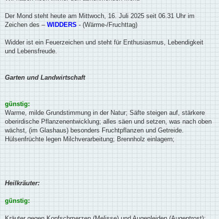
g
Der Mond steht heute am Mittwoch, 16. Juli 2025 seit 06.31 Uhr im
Zeichen des –
WIDDERS
- (Wärme-/Fruchttag)
Widder ist ein Feuerzeichen und steht für Enthusiasmus, Lebendigkeit
und Lebensfreude.
Garten und Landwirtschaft
günstig:
Warme, milde Grundstimmung in der Natur; Säfte steigen auf, stärkere
oberirdische Pflanzenentwicklung; alles säen und setzen, was nach oben
wächst, (im Glashaus) besonders Fruchtpflanzen und Getreide.
Hülsenfrüchte legen Milchverarbeitung; Brennholz einlagern;
Heilkräuter:
günstig:
Kräuter gegen Kopfschmerzen (Melisse) und Augenleiden (Augentrost);