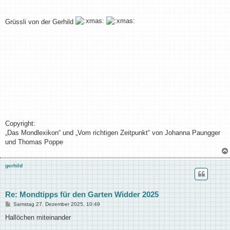
Grüssli von der Gerhild
Copyright:
„Das Mondlexikon“ und „Vom richtigen Zeitpunkt“ von Johanna Paungger
und Thomas Poppe
gerhild
Re: Mondtipps für den Garten Widder 2025
B
Samstag 27. Dezember 2025, 10:49
e
i
Hallöchen miteinander
t
r