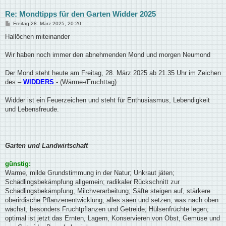
Re: Mondtipps für den Garten Widder 2025
B
Freitag 28. März 2025, 20:20
e
i
Hallöchen miteinander
t
r
a
Wir haben noch immer den abnehmenden Mond und morgen Neumond
g
Der Mond steht heute am Freitag, 28. März 2025 ab 21.35 Uhr im Zeichen
des –
WIDDERS
- (Wärme-/Fruchttag)
Widder ist ein Feuerzeichen und steht für Enthusiasmus, Lebendigkeit
und Lebensfreude.
Garten und Landwirtschaft
günstig:
Warme, milde Grundstimmung in der Natur; Unkraut jäten;
Schädlingsbekämpfung allgemein; radikaler Rückschnitt zur
Schädlingsbekämpfung; Milchverarbeitung; Säfte steigen auf, stärkere
oberirdische Pflanzenentwicklung; alles säen und setzen, was nach oben
wächst, besonders Fruchtpflanzen und Getreide; Hülsenfrüchte legen;
optimal ist jetzt das Ernten, Lagern, Konservieren von Obst, Gemüse und