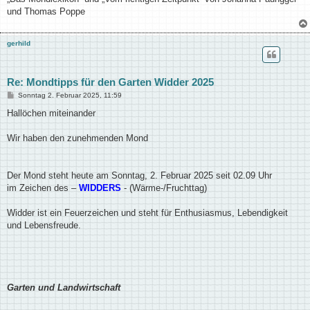
und Thomas Poppe
gerhild
Re: Mondtipps für den Garten Widder 2025
B
Sonntag 2. Februar 2025, 11:59
e
i
Hallöchen miteinander
t
r
a
Wir haben den zunehmenden Mond
g
Der Mond steht heute am Sonntag, 2. Februar 2025 seit 02.09 Uhr
im Zeichen des –
WIDDERS
- (Wärme-/Fruchttag)
Widder ist ein Feuerzeichen und steht für Enthusiasmus, Lebendigkeit
und Lebensfreude.
Garten und Landwirtschaft