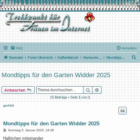
FAQ
Anmelden
S
Startseite
Foren-Übersicht
Kaffeeklatsch
Harmonie mit dem Mond
Mondtipps für Garten und Landwirtschaft
u
c
Mondtipps für den Garten Widder 2025
h
e
Suche
Erweiterte Suche
Antworten
15 Beiträge • Seite
1
von
1
gerhild
Mondtipps für den Garten Widder 2025
B
Sonntag 5. Januar 2025, 18:30
e
i
Hallöchen miteinander