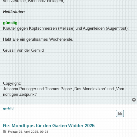
von Getreide; Brennholz einlagern;
Heilkräuter:
günstig:
Kräuter gegen Kopfschmerzen (Melisse) und Augenleiden (Augentrost);
Habt alle ein geruhsames Wochenende.
Grüssli von der Gerhild
Copyright:
Johanna Paungger und Thomas Poppe „Das Mondlexikon“ und „Vom
richtigen Zeitpunkt“
gerhild
Re: Mondtipps für den Garten Widder 2025
B
Freitag 25. April 2025, 09:28
e