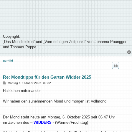
Copyright:
„Das Mondlexikon“ und „Vom richtigen Zeitpunkt“ von Johanna Paungger
und Thomas Poppe
gerhild
Re: Mondtipps für den Garten Widder 2025
B
Montag 6. Oktober 2025, 09:32
e
i
Hallöchen miteinander
t
r
a
Wir haben den zunehmenden Mond und morgen ist Vollmond
g
Der Mond steht heute am Montag, 6. Oktober 2025 seit 06.47 Uhr
im Zeichen des –
WIDDERS
- (Wärme-/Fruchttag)