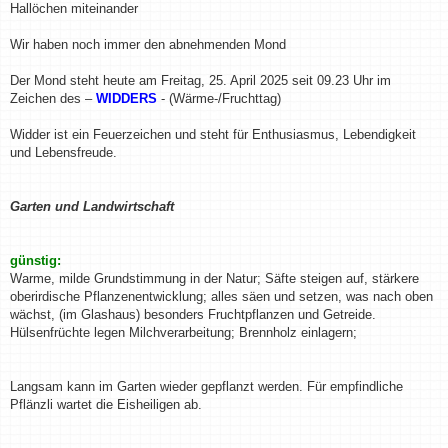
i
Hallöchen miteinander
t
r
a
Wir haben noch immer den abnehmenden Mond
g
Der Mond steht heute am Freitag, 25. April 2025 seit 09.23 Uhr im
Zeichen des –
WIDDERS
- (Wärme-/Fruchttag)
Widder ist ein Feuerzeichen und steht für Enthusiasmus, Lebendigkeit
und Lebensfreude.
Garten und Landwirtschaft
günstig:
Warme, milde Grundstimmung in der Natur; Säfte steigen auf, stärkere
oberirdische Pflanzenentwicklung; alles säen und setzen, was nach oben
wächst, (im Glashaus) besonders Fruchtpflanzen und Getreide.
Hülsenfrüchte legen Milchverarbeitung; Brennholz einlagern;
Langsam kann im Garten wieder gepflanzt werden. Für empfindliche
Pflänzli wartet die Eisheiligen ab.