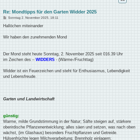
Re: Mondtipps für den Garten Widder 2025
B
Sonntag 2. November 2025, 18:11
e
i
Hallöchen miteinander
t
r
a
Wir haben den zunehmenden Mond
g
Der Mond steht heute Sonntag, 2. November 2025 seit 016.39 Uhr
im Zeichen des –
WIDDERS
- (Wärme-/Fruchttag)
Widder ist ein Feuerzeichen und steht für Enthusiasmus, Lebendigkeit
und Lebensfreude.
Garten und Landwirtschaft
günstig:
Warme, milde Grundstimmung in der Natur; Säfte steigen auf, stärkere
oberirdische Pflanzenentwicklung; alles säen und setzen, was nach oben
wächst, (im Glashaus) besonders Fruchtpflanzen und Getreide.
Hülsenfrüchte legen Milchverarbeitung; Brennholz einlagern;