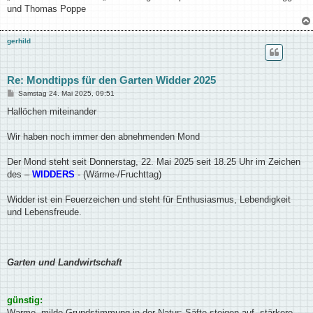
und Thomas Poppe
gerhild
Re: Mondtipps für den Garten Widder 2025
B
Samstag 24. Mai 2025, 09:51
e
i
Hallöchen miteinander
t
r
a
Wir haben noch immer den abnehmenden Mond
g
Der Mond steht seit Donnerstag, 22. Mai 2025 seit 18.25 Uhr im Zeichen
des –
WIDDERS
- (Wärme-/Fruchttag)
Widder ist ein Feuerzeichen und steht für Enthusiasmus, Lebendigkeit
und Lebensfreude.
Garten und Landwirtschaft
günstig:
Warme, milde Grundstimmung in der Natur; Säfte steigen auf, stärkere