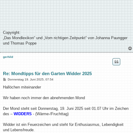
Copyright:
„Das Mondlexikon“ und „Vom richtigen Zeitpunkt“ von Johanna Paungger
und Thomas Poppe
gerhild
Re: Mondtipps für den Garten Widder 2025
B
Donnerstag 19. Juni 2025, 07:54
e
i
Hallöchen miteinander
t
r
a
Wir haben noch immer den abnehmenden Mond
g
Der Mond steht seit Donnerstag, 19. Juni 2025 seit 01.07 Uhr im Zeichen
des –
WIDDERS
- (Wärme-/Fruchttag)
Widder ist ein Feuerzeichen und steht für Enthusiasmus, Lebendigkeit
und Lebensfreude.