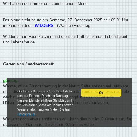
a
Wir haben noch immer den zunehmenden Mond
g
Der Mond steht heute am Samstag, 27. Dezember 2025 seit 09.01 Uhr
im Zeichen des –
WIDDERS
- (Wärme-/Fruchttag)
Widder ist ein Feuerzeichen und steht für Enthusiasmus, Lebendigkeit
und Lebensfreude.
Garten und Landwirtschaft
günstig:
Warme, milde Grundstimmung in der Natur; Säfte steigen auf, stärkere
Cookies helfen uns bei der Bereitstellung
oberirdische Pflanzenentwicklung; alles säen und setzen, was nach oben
Ok
unserer Dienste. Durch die Nutzung
wächst, (im Glashaus) besonders Fruchtpflanzen und Getreide.
unserer Dienste erklären Sie sich damit
Hülsenfrüchte legen Milchverarbeitung; Brennholz einlagern;
einverstanden, dass wir Cookies setzen.
Weitere Informationen finden Sie hier:
Datenschutz
Wer jetzt noch etwas anpflanzen will, kann dies nur im Glashaus tun, für
draussen im Garten ist die Zeit die Gärtnerns vorbei.