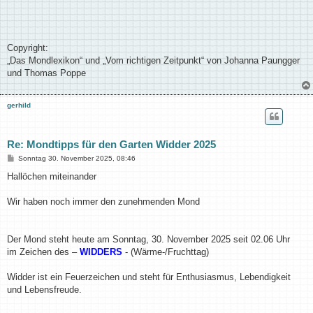
Copyright:
„Das Mondlexikon“ und „Vom richtigen Zeitpunkt“ von Johanna Paungger
und Thomas Poppe
gerhild
Re: Mondtipps für den Garten Widder 2025
B
Sonntag 30. November 2025, 08:46
e
i
Hallöchen miteinander
t
r
a
Wir haben noch immer den zunehmenden Mond
g
Der Mond steht heute am Sonntag, 30. November 2025 seit 02.06 Uhr
im Zeichen des –
WIDDERS
- (Wärme-/Fruchttag)
Widder ist ein Feuerzeichen und steht für Enthusiasmus, Lebendigkeit
und Lebensfreude.