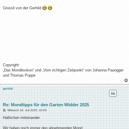
Grüssli von der Gerhild
Copyright:
„Das Mondlexikon“ und „Vom richtigen Zeitpunkt“ von Johanna Paungger
und Thomas Poppe
gerhild
Re: Mondtipps für den Garten Widder 2025
B
Mittwoch 16. Juli 2025, 10:03
e
i
Hallöchen miteinander
t
r
a
Wir haben noch immer den abnehmenden Mond