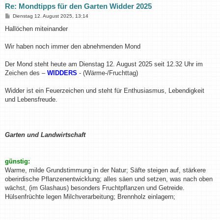
Re: Mondtipps für den Garten Widder 2025
B
Dienstag 12. August 2025, 13:14
e
i
Hallöchen miteinander
t
r
a
Wir haben noch immer den abnehmenden Mond
g
Der Mond steht heute am Dienstag 12. August 2025 seit 12.32 Uhr im
Zeichen des –
WIDDERS
- (Wärme-/Fruchttag)
Widder ist ein Feuerzeichen und steht für Enthusiasmus, Lebendigkeit
und Lebensfreude.
Garten und Landwirtschaft
günstig:
Warme, milde Grundstimmung in der Natur; Säfte steigen auf, stärkere
oberirdische Pflanzenentwicklung; alles säen und setzen, was nach oben
wächst, (im Glashaus) besonders Fruchtpflanzen und Getreide.
Hülsenfrüchte legen Milchverarbeitung; Brennholz einlagern;