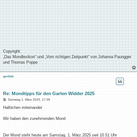
Copyright:
„Das Mondlexikon“ und „Vom richtigen Zeitpunkt“ von Johanna Paungger
und Thomas Poppe
gerhild
Re: Mondtipps für den Garten Widder 2025
B
Samstag 1. März 2025, 17:36
e
i
Hallöchen miteinander
t
r
a
Wir haben den zunehmenden Mond
g
Der Mond steht heute am Samstag, 1. März 2025 seit 10.51 Uhr