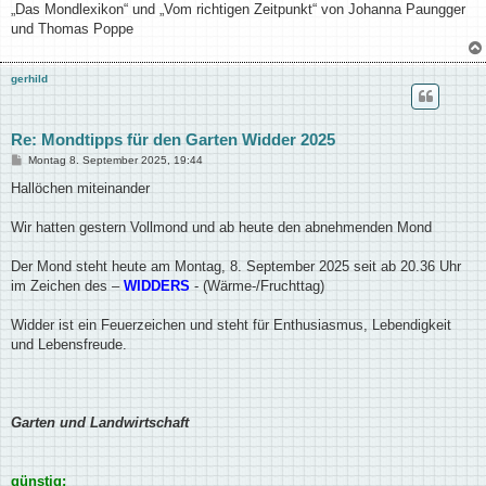
„Das Mondlexikon“ und „Vom richtigen Zeitpunkt“ von Johanna Paungger
und Thomas Poppe
gerhild
Re: Mondtipps für den Garten Widder 2025
B
Montag 8. September 2025, 19:44
e
i
Hallöchen miteinander
t
r
a
Wir hatten gestern Vollmond und ab heute den abnehmenden Mond
g
Der Mond steht heute am Montag, 8. September 2025 seit ab 20.36 Uhr
im Zeichen des –
WIDDERS
- (Wärme-/Fruchttag)
Widder ist ein Feuerzeichen und steht für Enthusiasmus, Lebendigkeit
und Lebensfreude.
Garten und Landwirtschaft
günstig: