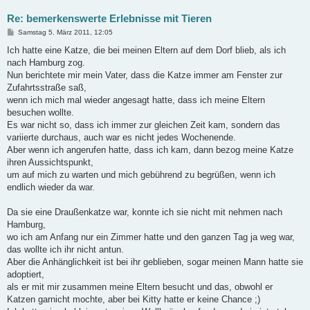
Re: bemerkenswerte Erlebnisse mit Tieren
B
Samstag 5. März 2011, 12:05
e
i
Ich hatte eine Katze, die bei meinen Eltern auf dem Dorf blieb, als ich
t
nach Hamburg zog.
r
a
Nun berichtete mir mein Vater, dass die Katze immer am Fenster zur
g
Zufahrtsstraße saß,
wenn ich mich mal wieder angesagt hatte, dass ich meine Eltern
besuchen wollte.
Es war nicht so, dass ich immer zur gleichen Zeit kam, sondern das
variierte durchaus, auch war es nicht jedes Wochenende.
Aber wenn ich angerufen hatte, dass ich kam, dann bezog meine Katze
ihren Aussichtspunkt,
um auf mich zu warten und mich gebührend zu begrüßen, wenn ich
endlich wieder da war.
Da sie eine Draußenkatze war, konnte ich sie nicht mit nehmen nach
Hamburg,
wo ich am Anfang nur ein Zimmer hatte und den ganzen Tag ja weg war,
das wollte ich ihr nicht antun.
Aber die Anhänglichkeit ist bei ihr geblieben, sogar meinen Mann hatte sie
adoptiert,
als er mit mir zusammen meine Eltern besucht und das, obwohl er
Katzen garnicht mochte, aber bei Kitty hatte er keine Chance ;)