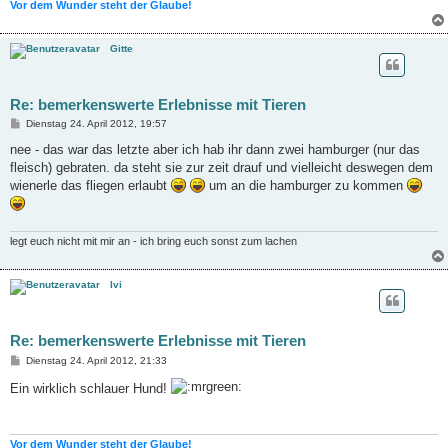
Vor dem Wunder steht der Glaube!
Gitte
Re: bemerkenswerte Erlebnisse mit Tieren
B
Dienstag 24. April 2012, 19:57
e
i
nee - das war das letzte aber ich hab ihr dann zwei hamburger (nur das
t
fleisch) gebraten. da steht sie zur zeit drauf und vielleicht deswegen dem
r
a
wienerle das fliegen erlaubt
um an die hamburger zu kommen
g
legt euch nicht mit mir an - ich bring euch sonst zum lachen
Ivi
Re: bemerkenswerte Erlebnisse mit Tieren
B
Dienstag 24. April 2012, 21:33
e
i
Ein wirklich schlauer Hund!
t
r
a
g
Vor dem Wunder steht der Glaube!