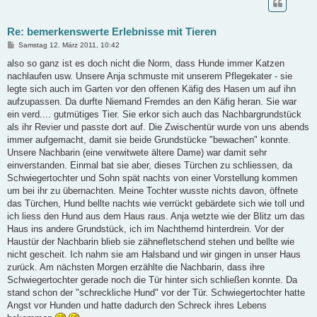
Re: bemerkenswerte Erlebnisse mit Tieren
B
Samstag 12. März 2011, 10:42
e
i
also so ganz ist es doch nicht die Norm, dass Hunde immer Katzen
t
nachlaufen usw. Unsere Anja schmuste mit unserem Pflegekater - sie
r
a
legte sich auch im Garten vor den offenen Käfig des Hasen um auf ihn
g
aufzupassen. Da durfte Niemand Fremdes an den Käfig heran. Sie war
ein verd.... gutmütiges Tier. Sie erkor sich auch das Nachbargrundstück
als ihr Revier und passte dort auf. Die Zwischentür wurde von uns abends
immer aufgemacht, damit sie beide Grundstücke "bewachen" konnte.
Unsere Nachbarin (eine verwitwete ältere Dame) war damit sehr
einverstanden. Einmal bat sie aber, dieses Türchen zu schliessen, da
Schwiegertochter und Sohn spät nachts von einer Vorstellung kommen
um bei ihr zu übernachten. Meine Tochter wusste nichts davon, öffnete
das Türchen, Hund bellte nachts wie verrückt gebärdete sich wie toll und
ich liess den Hund aus dem Haus raus. Anja wetzte wie der Blitz um das
Haus ins andere Grundstück, ich im Nachthemd hinterdrein. Vor der
Haustür der Nachbarin blieb sie zähnefletschend stehen und bellte wie
nicht gescheit. Ich nahm sie am Halsband und wir gingen in unser Haus
zurück. Am nächsten Morgen erzählte die Nachbarin, dass ihre
Schwiegertochter gerade noch die Tür hinter sich schließen konnte. Da
stand schon der "schreckliche Hund" vor der Tür. Schwiegertochter hatte
Angst vor Hunden und hatte dadurch den Schreck ihres Lebens