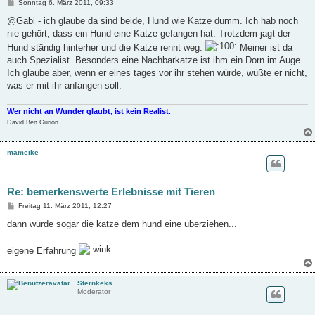
B
Sonntag 6. März 2011, 09:33
e
i
@Gabi - ich glaube da sind beide, Hund wie Katze dumm. Ich hab noch
t
nie gehört, dass ein Hund eine Katze gefangen hat. Trotzdem jagt der
r
a
Hund ständig hinterher und die Katze rennt weg.
Meiner ist da
g
auch Spezialist. Besonders eine Nachbarkatze ist ihm ein Dorn im Auge.
Ich glaube aber, wenn er eines tages vor ihr stehen würde, wüßte er nicht,
was er mit ihr anfangen soll.
Wer nicht an Wunder glaubt, ist kein Realist
.
David Ben Gurion
mameike
Re: bemerkenswerte Erlebnisse mit Tieren
B
Freitag 11. März 2011, 12:27
e
i
dann würde sogar die katze dem hund eine überziehen...
t
r
a
eigene Erfahrung
g
Sternkeks
Moderator