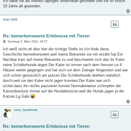
Ich hatte sie als kleines tapsiges Wollknäuel gefunden und sie ist stolze
19 Jahre alt geworden.
Gabi 1966
Re: bemerkenswerte Erlebnisse mit Tieren
B
Samstag 5. März 2011, 18:27
e
i
Ich weiß nicht,ob dies hier die richtige Stelle ist.Ich finde diese
t
Geschichte bemerkenswert,weil meine Bekannte sie mir erzäht hat.Ein
r
a
Nachbar kam auf meine Bekannte zu und beschwerte sich das ihr Kater
g
seine Schäferhunde ärgert.Der Kater ist immer nach dem fressen ca 4
Häuser weiter gegangen und hat sich vor dem Zwinger hingesetzt und war
sich schön genüsslich am putzen.Die Schäferhunde drehten natürlich
durch,weil sie den Kater nicht jagen konnten.Der Kater war sich
sicher,dass ihn nichts passieren konnte.Normalerweise schimpfen die
Katzenbesitzer immer auf die Hundebesitzer,weil die Hunde jagen ja die
Katzen.Lg Gabi
sasa_handmade
Re: bemerkenswerte Erlebnisse mit Tieren