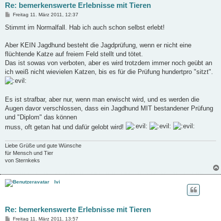
Re: bemerkenswerte Erlebnisse mit Tieren
B
Freitag 11. März 2011, 12:37
e
i
Stimmt im Normalfall. Hab ich auch schon selbst erlebt!
t
r
a
Aber KEIN Jagdhund besteht die Jagdprüfung, wenn er nicht eine
g
flüchtende Katze auf freiem Feld stellt und tötet.
Das ist sowas von verboten, aber es wird trotzdem immer noch geübt an
ich weiß nicht wievielen Katzen, bis es für die Prüfung hundertpro "sitzt".
Es ist strafbar, aber nur, wenn man erwischt wird, und es werden die
Augen davor verschlossen, dass ein Jagdhund MIT bestandener Prüfung
und "Diplom" das können
muss, oft getan hat und dafür gelobt wird!
Liebe Grüße und gute Wünsche
für Mensch und Tier
von Sternkeks
Ivi
Re: bemerkenswerte Erlebnisse mit Tieren
B
Freitag 11. März 2011, 13:57