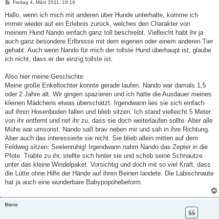
B
Freitag 4. März 2011, 19:16
e
i
Hallo, wenn ich mich mit anderen über Hunde unterhalte, komme ich
t
immer wieder auf ein Erlebnis zurück, welches den Charakter von
r
a
meinem Hund Nando einfach ganz toll beschreibt. Vielleicht habt ihr ja
g
auch ganz besondere Erlbnisse mit dem eigenen oder einem anderen Tier
gehabt. Auch wenn Nando für mich der tollste Hund überhaupt ist, glaube
ich nicht, dass er der einzig tollste ist.
Also hier meine Geschichte:
Meine große Enkeltochter konnte gerade laufen. Nando war damals 1,5
oder 2 Jahre alt. Wir gingen spazieren und ich hatte die Ausdauer meines
kleinen Mädchens etwas überschätzt. Irgendwann lies sie sich einfach
auf ihren Hosenboden fallen und blieb sitzen. Ich stand vielleicht 5 Meter
von ihr entfernt und rief ihr zu, dass sie doch weiterlaufen sollte. Aber alle
Mühe war umsonst. Nando saß brav neben mir und sah in ihre Richtung.
Aber auch das interessierte sie nicht. Sie blieb allein mitten auf dem
Feldweg sitzen. Seelenruhig! Irgendwann nahm Nando das Zepter in die
Pfote. Trabte zu ihr, stellte sich hinter sie und schob seine Schnautze
unter das kleine Windelpaket. Vorsichtig und doch mit so viel Kraft, dass
die Lütte ohne Hilfe der Hände auf ihren Beinen landete. Die Labischnaute
hat ja auch eine wunderbare Babypopohebeform.
Biene