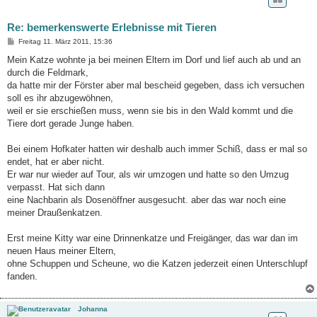
Re: bemerkenswerte Erlebnisse mit Tieren
B
Freitag 11. März 2011, 15:36
e
i
Mein Katze wohnte ja bei meinen Eltern im Dorf und lief auch ab und an
t
durch die Feldmark,
r
a
da hatte mir der Förster aber mal bescheid gegeben, dass ich versuchen
g
soll es ihr abzugewöhnen,
weil er sie erschießen muss, wenn sie bis in den Wald kommt und die
Tiere dort gerade Junge haben.
Bei einem Hofkater hatten wir deshalb auch immer Schiß, dass er mal so
endet, hat er aber nicht.
Er war nur wieder auf Tour, als wir umzogen und hatte so den Umzug
verpasst. Hat sich dann
eine Nachbarin als Dosenöffner ausgesucht. aber das war noch eine
meiner Draußenkatzen.
Erst meine Kitty war eine Drinnenkatze und Freigänger, das war dan im
neuen Haus meiner Eltern,
ohne Schuppen und Scheune, wo die Katzen jederzeit einen Unterschlupf
fanden.
Johanna