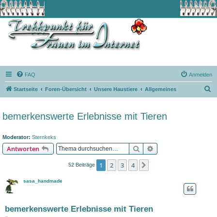
FAQ
Anmelden
S
Startseite
Foren-Übersicht
Unsere Haustiere
Allgemeines
u
c
bemerkenswerte Erlebnisse mit Tieren
h
e
Moderator:
Sternkeks
Suche
Erweiterte Suche
Antworten
1
2
3
4
Nächste
52 Beiträge
sasa_handmade
bemerkenswerte Erlebnisse mit Tieren