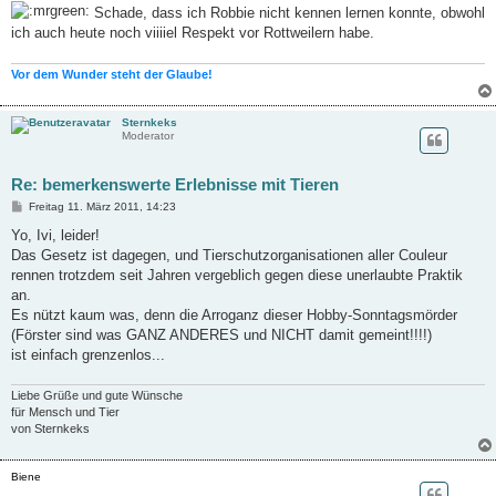
Schade, dass ich Robbie nicht kennen lernen konnte, obwohl
ich auch heute noch viiiiel Respekt vor Rottweilern habe.
Vor dem Wunder steht der Glaube!
Sternkeks
Moderator
Re: bemerkenswerte Erlebnisse mit Tieren
B
Freitag 11. März 2011, 14:23
e
i
Yo, Ivi, leider!
t
Das Gesetz ist dagegen, und Tierschutzorganisationen aller Couleur
r
a
rennen trotzdem seit Jahren vergeblich gegen diese unerlaubte Praktik
g
an.
Es nützt kaum was, denn die Arroganz dieser Hobby-Sonntagsmörder
(Förster sind was GANZ ANDERES und NICHT damit gemeint!!!!)
ist einfach grenzenlos...
Liebe Grüße und gute Wünsche
für Mensch und Tier
von Sternkeks
Biene