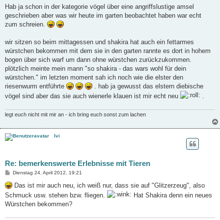
i
Hab ja schon in der kategorie vögel über eine angriffslustige amsel
t
geschrieben aber was wir heute im garten beobachtet haben war echt
r
a
zum schreien.
g
wir sitzen so beim mittagessen und shakira hat auch ein fettarmes
würstchen bekommen mit dem sie in den garten rannte es dort in hohem
bogen über sich warf um dann ohne würstchen zurückzukommen.
plötzlich meinte mein mann "so shakira - das wars wohl für dein
würstchen." im letzten moment sah ich noch wie die elster den
riesenwurm entführte
. hab ja gewusst das elstern diebische
vögel sind aber das sie auch wienerle klauen ist mir echt neu
.
legt euch nicht mit mir an - ich bring euch sonst zum lachen
Ivi
Re: bemerkenswerte Erlebnisse mit Tieren
B
Dienstag 24. April 2012, 19:21
e
i
Das ist mir auch neu, ich weiß nur, dass sie auf "Glitzerzeug", also
t
Schmuck usw. stehen bzw. fliegen.
Hat Shakira denn ein neues
r
a
Würstchen bekommen?
g