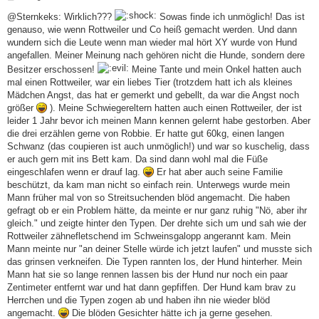
e
i
@Sternkeks: Wirklich???
Sowas finde ich unmöglich! Das ist
t
genauso, wie wenn Rottweiler und Co heiß gemacht werden. Und dann
r
a
wundern sich die Leute wenn man wieder mal hört XY wurde von Hund
g
angefallen. Meiner Meinung nach gehören nicht die Hunde, sondern dere
Besitzer erschossen!
Meine Tante und mein Onkel hatten auch
mal einen Rottweiler, war ein liebes Tier (trotzdem hatt ich als kleines
Mädchen Angst, das hat er gemerkt und gebellt, da war die Angst noch
größer
). Meine Schwiegereltern hatten auch einen Rottweiler, der ist
leider 1 Jahr bevor ich meinen Mann kennen gelernt habe gestorben. Aber
die drei erzählen gerne von Robbie. Er hatte gut 60kg, einen langen
Schwanz (das coupieren ist auch unmöglich!) und war so kuschelig, dass
er auch gern mit ins Bett kam. Da sind dann wohl mal die Füße
eingeschlafen wenn er drauf lag.
Er hat aber auch seine Familie
beschützt, da kam man nicht so einfach rein. Unterwegs wurde mein
Mann früher mal von so Streitsuchenden blöd angemacht. Die haben
gefragt ob er ein Problem hätte, da meinte er nur ganz ruhig "Nö, aber ihr
gleich." und zeigte hinter den Typen. Der drehte sich um und sah wie der
Rottweiler zähnefletschend im Schweinsgalopp angerannt kam. Mein
Mann meinte nur "an deiner Stelle würde ich jetzt laufen" und musste sich
das grinsen verkneifen. Die Typen rannten los, der Hund hinterher. Mein
Mann hat sie so lange rennen lassen bis der Hund nur noch ein paar
Zentimeter entfernt war und hat dann gepfiffen. Der Hund kam brav zu
Herrchen und die Typen zogen ab und haben ihn nie wieder blöd
angemacht.
Die blöden Gesichter hätte ich ja gerne gesehen.