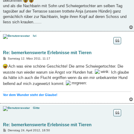
bekommen
und als die Nachbarin mit Sohn und Schwiegertochter am selben Tag
tagsüber auf der Terrasse sassen trottete Anja (unsere Hündin) ganz
gemächlich rüber zur Nachbarin, legte ihren Kopf auf deren Schoss und
liess sich kraulen.......
Ivi
Re: bemerkenswerte Erlebnisse mit Tieren
B
Samstag 12. März 2011, 11:17
e
i
Ach was eine schöne Geschichte! Die arme Schwiegertochter. Die
t
wusste nun wieder warum sie Angst vor Hunden hat.
Ich glaube
r
a
da hätte ich auch die Flucht ergriffen wenn da ein mir unbekannter Hund
g
bellend auf mich zugewetzt kommt.
Vor dem Wunder steht der Glaube!
Gitte
Re: bemerkenswerte Erlebnisse mit Tieren
B
Dienstag 24. April 2012, 18:50
e